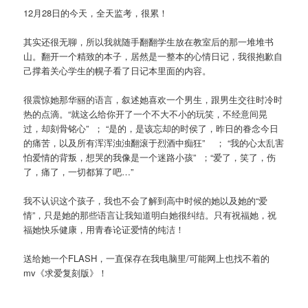
12月28日的今天，全天监考，很累！
其实还很无聊，所以我就随手翻翻学生放在教室后的那一堆堆书
山。翻开一个精致的本子，居然是一整本的心情日记，我很抱歉自
己撑着关心学生的幌子看了日记本里面的内容。
很震惊她那华丽的语言，叙述她喜欢一个男生，跟男生交往时冷时
热的点滴。“就这么给你开了一个不大不小的玩笑，不经意间晃
过，却刻骨铭心” ； “是的，是该忘却的时侯了，昨日的眷念今日
的痛苦，以及所有浑浑浊浊翻滚于烈酒中痴狂” ； “我的心太乱害
怕爱情的背叛，想哭的我像是一个迷路小孩” ；“爱了，笑了，伤
了，痛了，一切都算了吧…”
我不认识这个孩子，我也不会了解到高中时候的她以及她的“爱
情”，只是她的那些语言让我知道明白她很纠结。只有祝福她，祝
福她快乐健康，用青春论证爱情的纯洁！
送给她一个FLASH，一直保存在我电脑里/可能网上也找不着的
mv《求爱复刻版》！