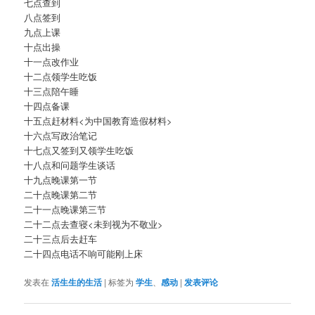
七点查到
八点签到
九点上课
十点出操
十一点改作业
十二点领学生吃饭
十三点陪午睡
十四点备课
十五点赶材料<为中国教育造假材料>
十六点写政治笔记
十七点又签到又领学生吃饭
十八点和问题学生谈话
十九点晚课第一节
二十点晚课第二节
二十一点晚课第三节
二十二点去查寝<未到视为不敬业>
二十三点后去赶车
二十四点电话不响可能刚上床
发表在
活生生的生活
|
标签为
学生
、
感动
|
发表评论