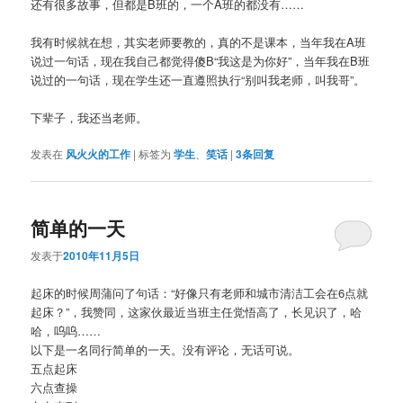
还有很多故事，但都是B班的，一个A班的都没有……
我有时候就在想，其实老师要教的，真的不是课本，当年我在A班
说过一句话，现在我自己都觉得傻B“我这是为你好”，当年我在B班
说过的一句话，现在学生还一直遵照执行“别叫我老师，叫我哥”。
下辈子，我还当老师。
发表在
风火火的工作
|
标签为
学生
、
笑话
|
3
条回复
简单的一天
发表于
2010年11月5日
起床的时候周蒲问了句话：“好像只有老师和城市清洁工会在6点就
起床？”，我赞同，这家伙最近当班主任觉悟高了，长见识了，哈
哈，呜呜……
以下是一名同行简单的一天。没有评论，无话可说。
五点起床
六点查操