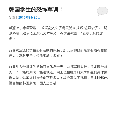
韩国学生的恐怖军训！
2
发表于
2010年9月25日
课堂上，老师训道：“在我的人生字典里没有‘失败’这两个字！” 话
音刚落，底下飞上来几大本字典，有学生喊道：“老师，我的借
你！”
我喜欢活泼的学生们有活跃的头脑，所以我和他们经常有着有趣的
行为，寓教于乐，娱乐寓教，多好！
前天刚入学川外的弟弟回来休息一天，说是军训太苦，很多同学都
受不了，能病则病，能逃就逃。网上也相继爆料大学新生们身体素
质太差，站军姿时接连倒下很多人！故分享以下视频，日本NHK电
视台拍的韩国新闻，国人当自强！