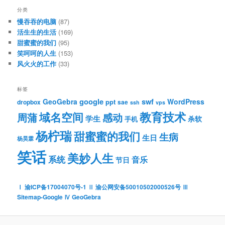
分类
慢吞吞的电脑
(87)
活生生的生活
(169)
甜蜜蜜的我们
(95)
笑呵呵的人生
(153)
风火火的工作
(33)
标签
google
swf
GeoGebra
WordPress
ppt
dropbox
sae
ssh
vps
教育技术
域名空间
周蒲
感动
学生
杀软
手机
杨柠瑞
甜蜜蜜的我们
生病
生日
杨昊霖
笑话
美妙人生
系统
音乐
节日
Ⅰ 渝ICP备17004070号-1
Ⅱ 渝公网安备50010502000526号
Ⅲ
Sitemap-Google
Ⅳ GeoGebra