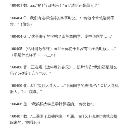
160401 数…ss:“祝T节日快乐！”mT:“清明还是愚人？”
160404 G…我们有这样难得的练字时光。s:“你这个拿笔姿势不
对。”（偷笑）
160404 G…“这是哪个的字帖？田英章同学、庞中华同学……”
160405 （估计是数学课）mT:“当你们十几岁有儿子的时候……”
（那是什么样子……∩__∩）
160406 音…正在观《放牛班的春天》，影片情节:“我们还是朋友
吗？5+3等于几？”“53。”
160406 化…CT:“实行人造人……”下面同学的表情:^V^ CT:“人造机
器人。”ss:“哦哦。”
160406 生…“我妈妈大学是学计算器的。”你比较6。
160407 数…“上课困了就掺同桌一耳屎。”mT又补充到:“他就会掺
回来的。”嗦嘎(-.-)