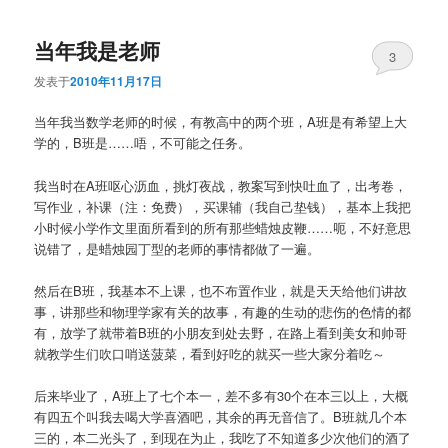
当年我是老师
3
发表于
2010年11月17日
当年我当数学老师的时候，有教高中的两个班，A班是有希望上大
学的，B班是……唔，不可能之任务。
我当时在A班呕心沥血，挑灯夜战，教案写到快吐血了，出考卷，
写作业，补课（注：免费），买课辅（我自己垫钱），基本上我把
小时候小学作文里面所看到的所有那些蜡烛皮鞭……呃，不好意思
说错了，是蜡烛园丁型的老师的事情都做了一遍。
然后在B班，我基本不上课，也不布置作业，就是天天给他们讲故
事，讲那些和物理学家有关的故事，有趣的生动的悲伤的色情的都
有，放学了就带着B班的小朋友到处去野，在路上看到美女和帅哥
就教学生们吹口哨送菠菜，看到好吃的就买一些大家分着吃～
后来毕业了，A班上了七个本一，差不多有30个在本三以上，大概
有四五个叫我去喝大学喜酒吧，其余的再无音信了。B班就几个本
三的，本二光头了，到现在为止，我吃了不知道多少次他们的酒了