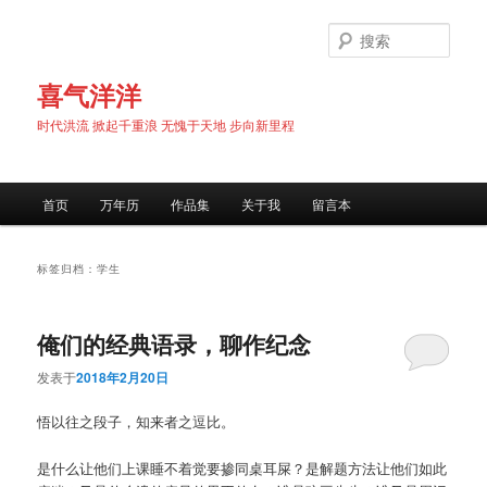
跳
跳
至
至
搜
主
副
索
内
内
喜气洋洋
容
容
时代洪流 掀起千重浪 无愧于天地 步向新里程
区
区
域
域
主
首页
万年历
作品集
关于我
留言本
页
标签归档：
学生
俺们的经典语录，聊作纪念
发表于
2018年2月20日
悟以往之段子，知来者之逗比。
是什么让他们上课睡不着觉要掺同桌耳屎？是解题方法让他们如此