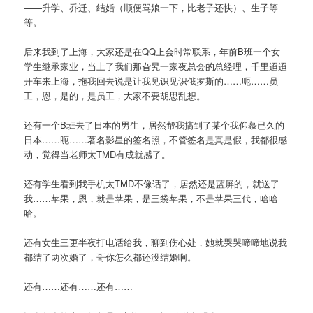
——升学、乔迁、结婚（顺便骂娘一下，比老子还快）、生子等
等。
后来我到了上海，大家还是在QQ上会时常联系，年前B班一个女
学生继承家业，当上了我们那旮旯一家夜总会的总经理，千里迢迢
开车来上海，拖我回去说是让我见识见识俄罗斯的……呃……员
工，恩，是的，是员工，大家不要胡思乱想。
还有一个B班去了日本的男生，居然帮我搞到了某个我仰慕已久的
日本……呃……著名影星的签名照，不管签名是真是假，我都很感
动，觉得当老师太TMD有成就感了。
还有学生看到我手机太TMD不像话了，居然还是蓝屏的，就送了
我……苹果，恩，就是苹果，是三袋苹果，不是苹果三代，哈哈
哈。
还有女生三更半夜打电话给我，聊到伤心处，她就哭哭啼啼地说我
都结了两次婚了，哥你怎么都还没结婚啊。
还有……还有……还有……