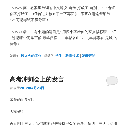
160526 英…教案里单词的中文释义“自传”打成了“自别”。s1:“老师
你字打错了。”eT转过去核对了一下再回答:“不要在意这些细节。”
s2:“可是考试不得分啊！”
160530 语…（有个题的题目是:“用四个字给你的家乡做标语”）cT:
“.这是哪个同学写的‘最终归宿——丰都名山’？”（丰都素有“鬼城”的
称号）
发表在
风火火的工作
|
标签为
学生
、
教育技术
|
发表评论
高考冲刺会上的发言
发表于
2012年4月23日
亲爱的同学们：
大家好！
再过四十三天，我们就要迎来等待已久的高考。这四十三天，必将