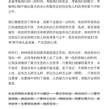
是最考验我们的一段时间。考验我们的意志，考验我们的毅力，考
验我们能不能以最大的决心和最坚定的信念投入到高考的复习冲刺
之中。
我们整整坚持了两年多，就剩下这最后一点时间。有的同学觉得自
己的成绩提高不快，没有达到自己的理想而失望、焦虑，甚至寝食
难安；有的同学感到没有希望而开始放弃自己的追求；有的同学无
法把自己的全部精力投入到高考复习之中；甚至有的同学提到“高
考”两字就头皮发麻，产生恐惧心理。
同学们，种种情形在我看来都是很正常的。因为当年，我也和你们
现在一样，从高考的独木桥上走了过来。那一段刻骨铭心的时间，
让我深深懂得了最为宝贵的人生哲理：只要我们能够咬紧牙关，永
不放弃，那就没有什么困难不能克服。孟子说过：天将降大任于斯
人也，必先怎么样怎么样，所以怎么样怎么样（嘿嘿），只有经历
过磨难，在磨难中得到了锻炼，人的能力才会增强，潜能才会得到
激发。
在这里我给大家提几个小建议：一要志存高远，相信自己；二要挖
掘潜能，挑战自我；三要持之以恒，脚踏实地；四要注重方法、讲
求效率；五要相信老师，抛弃盲目。