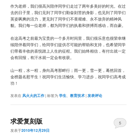
作为老师，我们很高兴陪伴同学们走过了两年多美好的时光。在过
去的日子里，我们见到了同学们勤奋刻苦的身影，也见到了同学们
英姿飒爽的活力，更见到了同学们不畏艰难、永不放弃的精神风
貌。我们每一位老师，都为同学们的执着和拼搏而感动，而自豪。
在这高考之前最为宝贵的一个多月时间里，我们很乐意也很荣幸继
续陪伴着同学们，给同学们提供尽可能的帮助和支持，也希望同学
们带着丰收的喜悦踏上人生的征程。我们始终相信，有付出就一定
会有回报，有汗水就一定会有收获。
山一程，水一程，身向高考那畔行；雨一更，雪一更，蓦然回首，
金榜题名慰平生！祝同学们生活愉快、学习进步，祝同学们高考成
功！
发表在
风火火的工作
|
标签为
学生
、
教育技术
|
发表评论
求爱复刻版
5
发表于
2010年12月29日