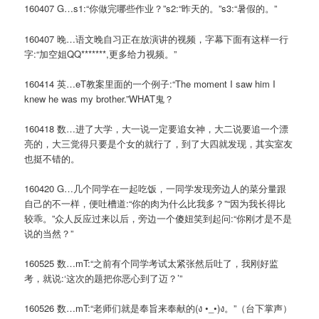
160407 G…s1:“你做完哪些作业？”s2:“昨天的。”s3:“暑假的。”
160407 晚…语文晚自习正在放演讲的视频，字幕下面有这样一行
字:“加空姐QQ*******,更多给力视频。”
160414 英…eT教案里面的一个例子:“The moment I saw him I
knew he was my brother.”WHAT鬼？
160418 数…进了大学，大一说一定要追女神，大二说要追一个漂
亮的，大三觉得只要是个女的就行了，到了大四就发现，其实室友
也挺不错的。
160420 G…几个同学在一起吃饭，一同学发现旁边人的菜分量跟
自己的不一样，便吐槽道:“你的肉为什么比我多？”“因为我长得比
较乖。”众人反应过来以后，旁边一个傻妞笑到起问:“你刚才是不是
说的当然？”
160525 数…mT:“之前有个同学考试太紧张然后吐了，我刚好监
考，就说:‘这次的题把你恶心到了迈？’”
160526 数…mT:“老师们就是奉旨来奉献的(ง •_•)ง。”（台下掌声）