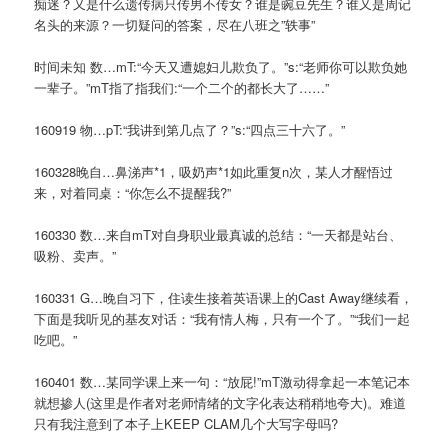
痴迷？又是什么遗传病只传男不传女？谁是豌豆先生？谁又是周记
名头的来源？一切疑问的答案，尽在八班之”轶事”
时间未知 数…mT:“今天又遭媳妇儿欺负了。”s:“老师你可以欺负她
一辈子。”mT指了指我们:“一个二个的都长大了……”
160919 物…pT:“我讲到第几点了？”s:“四点三十六了。”
160328晚自…鼻涕声*1，吸奶声*1如此重复n次，某人才醒悟过
来，对着同桌：“你怎么不提醒我?”
160330 数…来自mT对自身职业最真诚的总结：“一天都是站台、
吸粉、卖声。”
160331 G…晚自习下，住读生接着英语课上的Cast Away继续看，
下面是我听见的基友对话：“我有情人梅，只有一个了。”“我们一起
吃吧。”
160401 数…某同学课上来一句：“放屁!”mT激动得拿起一本笔记本
就想掺人(这里是作者对老师情绪的文字化表达稍稍地夸大)。难道
只有我注意到了本子上KEEP CLAM几个大写字母吗?