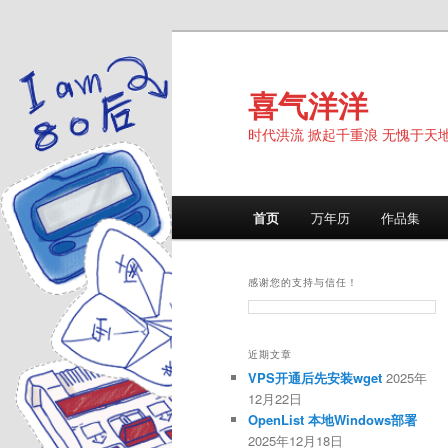
跳
跳
至
至
主
副
喜气洋洋
内
内
时代洪流 掀起千重浪 无愧于天
容
容
区
区
域
域
主
首页
万年历
作品集
页
感谢您的支持与信任！
近期文章
VPS开通后先安装wget
2025年
12月22日
OpenList 本地Windows部署
2025年12月18日