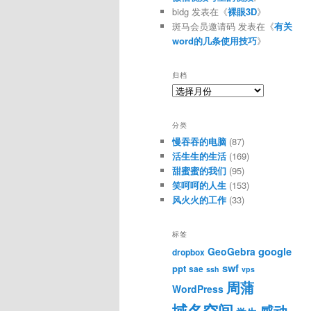
bidg
发表在《
裸眼3D
》
斑马会员邀请码
发表在《
有关
word的几条使用技巧
》
归档
归
档
分类
慢吞吞的电脑
(87)
活生生的生活
(169)
甜蜜蜜的我们
(95)
笑呵呵的人生
(153)
风火火的工作
(33)
标签
google
GeoGebra
dropbox
swf
ppt
sae
ssh
vps
周蒲
WordPress
域名空间