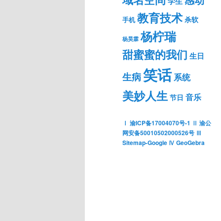
感动
学生
教育技术
杀软
手机
杨柠瑞
杨昊霖
甜蜜蜜的我们
生日
笑话
生病
系统
美妙人生
音乐
节日
Ⅰ 渝ICP备17004070号-1
Ⅱ 渝公
网安备50010502000526号
Ⅲ
Sitemap-Google
Ⅳ GeoGebra