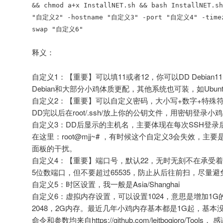
&& chmod a+x InstallNET.sh && bash InstallNET.
"自定义2" -hostname "自定义3" -port "自定义4" -timezo
swap "自定义6"
释义：
自定义1：【重要】可以填11或者12，你可以DD Debian11 
Debian和大部分小鸡体质更配，其他系统也可装，如Ubun
自定义2：【重要】可以自定义密码，大小写+数字+特殊符号
DD完以后在root/.ssh/放上你的公钥文件，用密钥登录小
自定义3：DD后显示的主机名，主要体现在每次SSH登录后
在这里：root@mjj~# ，有时候这个自定义3会失效，主要是
面板的干扰。
自定义4：【重要】端口号，默认22，无时无刻不在承受
5位数端口，但不要超过65535‌，防止从后往前扫，尽量避免
自定义5：时区设置，我一般是Asia/Shanghai
自定义6：虚拟内存设置，可以设置1024，意思是增加1
2048，2G内存。最近几年小鸡内存基本都是1G起，基本
命令和参数均来自https://github.com/leitbogioro/Tools， 感