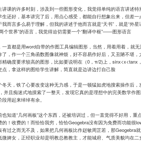
生讲课的许多时刻，涉及到一些图形变化，我觉得单纯的语言讲述特
学生还好，基本讲完了后，用点心感受，都能自行想象出来，但差一
于我而言多么易于理解，但我的讲述于他而言就是“天书”，就是“外星
“两个世界”的语言，我觉得迫切需要一个“翻译中枢”——图形语言
，一直都是用word自带的作图工具编辑图形，当然，用着用着，就无
作了，作一个三角函数图像就神烦，好不容易作好后，又丑陋不堪，
精确度要求较高的图形，比如要说明在（0，π/2)上，sinx<x<tan
交点，拿这样的图给学生讲解，简直就是边讲边打自己脸
个冬天，铁了心要改变这种无力感，于是一顿猛如虎地搜索操作后，
ebra，并且痴迷式地摸索了一整天，发现它真的是理想中的完美数学作
阶段用起来绰绰有余。
前也知道“几何画板”这个东西，还被培训过，但一直觉得不好用，重
的！收费的！而恰恰我穷，恰恰Geogebra没有因为免费而功能很lo
板有过之而无不及，如果把几何画板比作赵敏周芷若，那Geogebra
低微婢女，正经职业却是明教总教教主，才能城府、气质美貌均在二