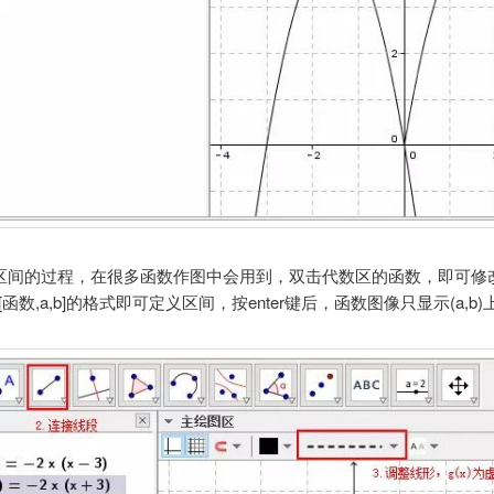
区间的过程，在很多函数作图中会用到，双击代数区的函数，即可修
ion[函数,a,b]的格式即可定义区间，按enter键后，函数图像只显示(a,b