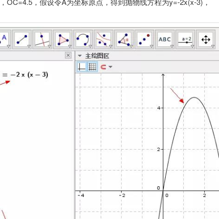
3，OC=4.5，假设令A为坐标原点，得到抛物线方程为y=-2x(x-3)，