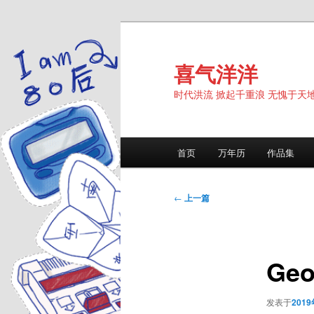
跳
至
主
喜气洋洋
内
时代洪流 掀起千重浪 无愧于天
容
区
域
主
首页
万年历
作品集
页
文
←
上一篇
章
导
航
Ge
发表于
201