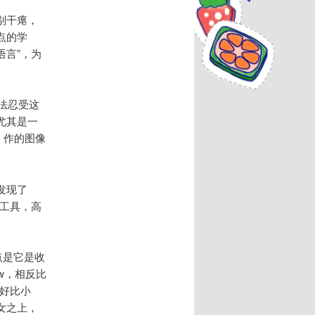
别干瘪，
点的学
语言”，为
法忍受这
尤其是一
x，作的图像
发现了
图工具，高
点是它是收
w，相反比
就好比小
女之上，