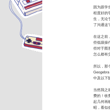
因为跟学
程度好的
生，无论
了沟通这
在这之前
些低级操
些对于图形
怎么都有
所以，那
Geog
中及以下
当然我之
费的！收费
起几何画
昭，看似