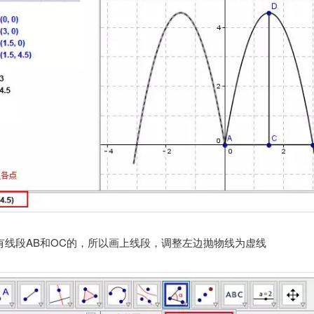
有线段AB和OC的，所以画上线段，调整左边抛物线为虚线