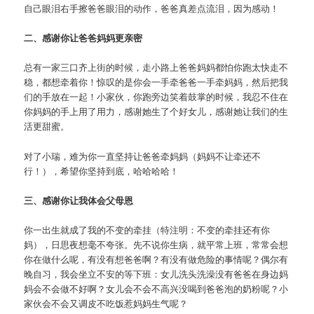
自己眼泪右手擦爸爸眼泪的动作，爸爸真差点流泪，因为感动！
二、感谢你让爸爸妈妈更亲密
总有一家三口齐上街的时候，走小路上爸爸妈妈都怕你跑太快走不
稳，都想牵着你！惊叹的是你会一手牵爸爸一手牵妈妈，然后把我
们的手放在一起！小家伙，你跑旁边笑着鼓掌的时候，我忍不住在
你妈妈的手上用了用力，感谢她生了个好女儿，感谢她让我们的生
活更甜蜜。
对了小瑞，难为你一直坚持让爸爸牵妈妈（妈妈不让牵还不
行！），希望你坚持到底，哈哈哈哈！
三、感谢你让我体会父母恩
你一出生就成了我的不变的牵挂（特注明：不变的牵挂还有你
妈），日思夜想毫不夸张。先不说你生病，就平常上班，常常会想
你在做什么呢，有没有想爸爸啊？有没有做危险的事情呢？偶尔有
晚自习，我会坐立不安的等下班：女儿洗头洗澡没有爸爸在身边妈
妈会不会做不好啊？女儿会不会不高兴没喝到爸爸泡的奶粉呢？小
家伙会不会又调皮不吃饭惹妈妈生气呢？