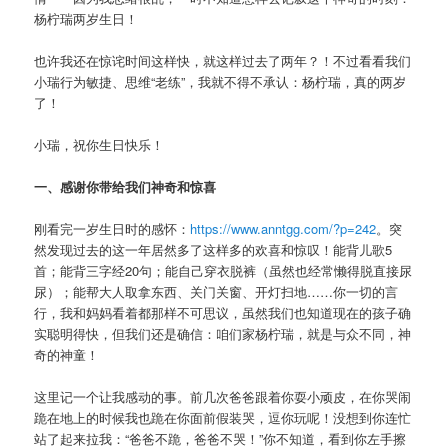
杨柠瑞两岁生日！
也许我还在惊诧时间这样快，就这样过去了两年？！不过看看我们
小瑞行为敏捷、思维“老练”，我就不得不承认：杨柠瑞，真的两岁
了！
小瑞，祝你生日快乐！
一、感谢你带给我们神奇和惊喜
刚看完一岁生日时的感怀：
https://www.anntgg.com/?p=242
。突
然发现过去的这一年居然多了这样多的欢喜和惊叹！能背儿歌5
首；能背三字经20句；能自己穿衣脱裤（虽然也经常懒得脱直接尿
尿）；能帮大人取拿东西、关门关窗、开灯扫地……你一切的言
行，我和妈妈看着都那样不可思议，虽然我们也知道现在的孩子确
实聪明得快，但我们还是确信：咱们家杨柠瑞，就是与众不同，神
奇的神童！
这里记一个让我感动的事。前几次爸爸跟着你耍小顽皮，在你哭闹
跪在地上的时候我也跪在你面前假装哭，逗你玩呢！没想到你连忙
站了起来拉我：“爸爸不跪，爸爸不哭！”你不知道，看到你左手擦