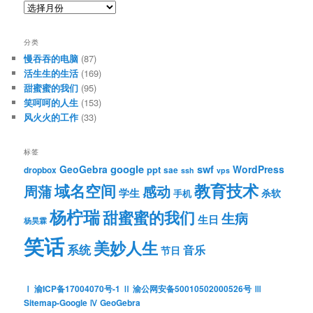
归
档
分类
慢吞吞的电脑
(87)
活生生的生活
(169)
甜蜜蜜的我们
(95)
笑呵呵的人生
(153)
风火火的工作
(33)
标签
google
swf
GeoGebra
WordPress
ppt
dropbox
sae
ssh
vps
教育技术
域名空间
周蒲
感动
学生
杀软
手机
杨柠瑞
甜蜜蜜的我们
生病
生日
杨昊霖
笑话
美妙人生
系统
音乐
节日
Ⅰ 渝ICP备17004070号-1
Ⅱ 渝公网安备50010502000526号
Ⅲ
Sitemap-Google
Ⅳ GeoGebra