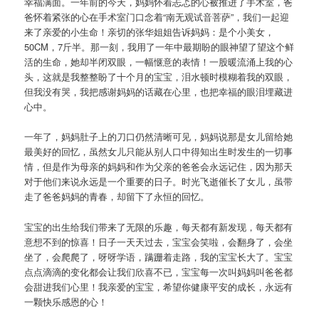
幸福满面。一年前的今天，妈妈怀着忐忑的心被推进了手术室，爸
爸怀着紧张的心在手术室门口念着“南无观试音菩萨”，我们一起迎
来了亲爱的小生命！亲切的张华姐姐告诉妈妈：是个小美女，
50CM，7斤半。那一刻，我用了一年中最期盼的眼神望了望这个鲜
活的生命，她却半闭双眼，一幅惬意的表情！一股暖流涌上我的心
头，这就是我整整盼了十个月的宝宝，泪水顿时模糊着我的双眼，
但我没有哭，我把感谢妈妈的话藏在心里，也把幸福的眼泪埋藏进
心中。
一年了，妈妈肚子上的刀口仍然清晰可见，妈妈说那是女儿留给她
最美好的回忆，虽然女儿只能从别人口中得知出生时发生的一切事
情，但是作为母亲的妈妈和作为父亲的爸爸会永远记住，因为那天
对于他们来说永远是一个重要的日子。时光飞逝催长了女儿，虽带
走了爸爸妈妈的青春，却留下了永恒的回忆。
宝宝的出生给我们带来了无限的乐趣，每天都有新发现，每天都有
意想不到的惊喜！日子一天天过去，宝宝会笑啦，会翻身了，会坐
坐了，会爬爬了，呀呀学语，蹒跚着走路，我的宝宝长大了。宝宝
点点滴滴的变化都会让我们欣喜不已，宝宝每一次叫妈妈叫爸爸都
会甜进我们心里！我亲爱的宝宝，希望你健康平安的成长，永远有
一颗快乐感恩的心！