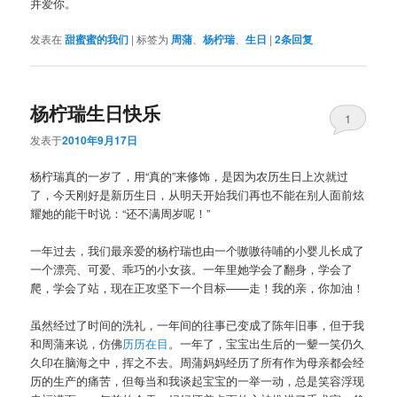
并爱你。
发表在
甜蜜蜜的我们
|
标签为
周蒲
、
杨柠瑞
、
生日
|
2
条回复
杨柠瑞生日快乐
1
发表于
2010年9月17日
杨柠瑞真的一岁了，用“真的”来修饰，是因为农历生日上次就过
了，今天刚好是新历生日，从明天开始我们再也不能在别人面前炫
耀她的能干时说：“还不满周岁呢！”
一年过去，我们最亲爱的杨柠瑞也由一个嗷嗷待哺的小婴儿长成了
一个漂亮、可爱、乖巧的小女孩。一年里她学会了翻身，学会了
爬，学会了站，现在正攻坚下一个目标——走！我的亲，你加油！
虽然经过了时间的洗礼，一年间的往事已变成了陈年旧事，但于我
和周蒲来说，仿佛
历历在目
。一年了，宝宝出生后的一颦一笑仍久
久印在脑海之中，挥之不去。周蒲妈妈经历了所有作为母亲都会经
历的生产的痛苦，但每当和我谈起宝宝的一举一动，总是笑容浮现