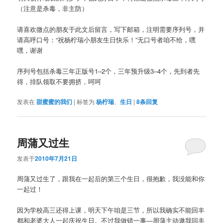
（注意是杀毒，非主防）
请喜欢微点的朋友于此文后留言，写下邮箱，注明需要序列号，并
请高呼口号：“祝杨柠瑞小朋友生日快乐！”无口号者咱不给，嘿
嘿，谢谢
序列号包括杀毒三年正版号1–2个，三年预升级3–4个，先到者先
得，排队领取不要拥挤，呵呵
发表在
甜蜜蜜的我们
|
标签为
杨柠瑞
、
生日
|
8
条回复
周蒲又过生
发表于
2010年7月21日
周蒲又过生了，跟我在一起后的第三个生日，很抱歉，我没能和你
一起过！
因为学校高三还得上课，明天下午咱是三节，所以我确实不能回丰
都和老婆大人一起庆祝生日。不过我做错一事—周蒲主动邀我回丰