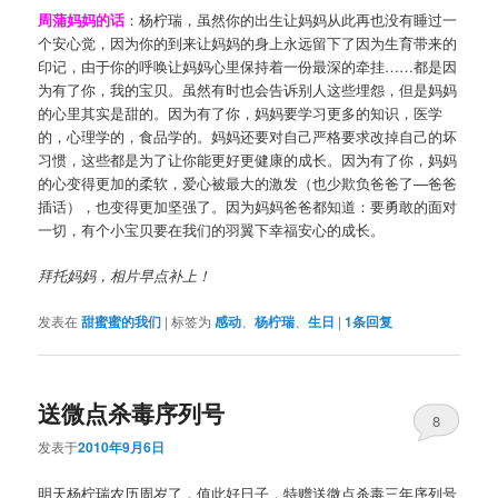
周蒲妈妈的话
：杨柠瑞，虽然你的出生让妈妈从此再也没有睡过一
个安心觉，因为你的到来让妈妈的身上永远留下了因为生育带来的
印记，由于你的呼唤让妈妈心里保持着一份最深的牵挂……都是因
为有了你，我的宝贝。虽然有时也会告诉别人这些埋怨，但是妈妈
的心里其实是甜的。因为有了你，妈妈要学习更多的知识，医学
的，心理学的，食品学的。妈妈还要对自己严格要求改掉自己的坏
习惯，这些都是为了让你能更好更健康的成长。因为有了你，妈妈
的心变得更加的柔软，爱心被最大的激发（也少欺负爸爸了—爸爸
插话），也变得更加坚强了。因为妈妈爸爸都知道：要勇敢的面对
一切，有个小宝贝要在我们的羽翼下幸福安心的成长。
拜托妈妈，相片早点补上！
发表在
甜蜜蜜的我们
|
标签为
感动
、
杨柠瑞
、
生日
|
1
条回复
送微点杀毒序列号
8
发表于
2010年9月6日
明天杨柠瑞农历周岁了，值此好日子，特赠送微点杀毒三年序列号