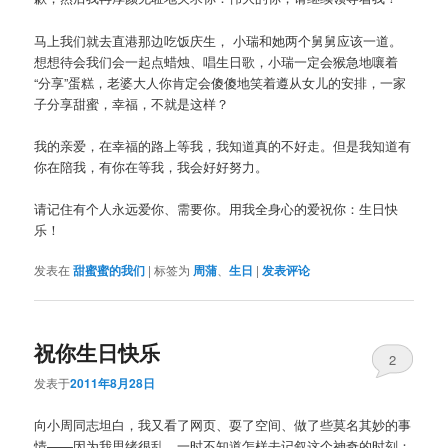
马上我们就去直港那边吃饭庆生， 小瑞和她两个舅舅应该一道。
想想待会我们会一起点蜡烛、唱生日歌，小瑞一定会猴急地嚷着
“分享”蛋糕，老婆大人你肯定会傻傻地笑着遵从女儿的安排，一家
子分享甜蜜，幸福，不就是这样？
我的亲爱，在幸福的路上等我，我知道真的不好走。但是我知道有
你在陪我，有你在等我，我会好好努力。
请记住有个人永远爱你、需要你。用我全身心的爱祝你：生日快
乐！
发表在
甜蜜蜜的我们
|
标签为
周蒲
、
生日
|
发表评论
祝你生日快乐
2
发表于
2011年8月28日
向小周同志坦白，我又看了网页、耍了空间、做了些莫名其妙的事
情——因为我思绪很乱，一时不知道怎样去记叙这个神奇的时刻：