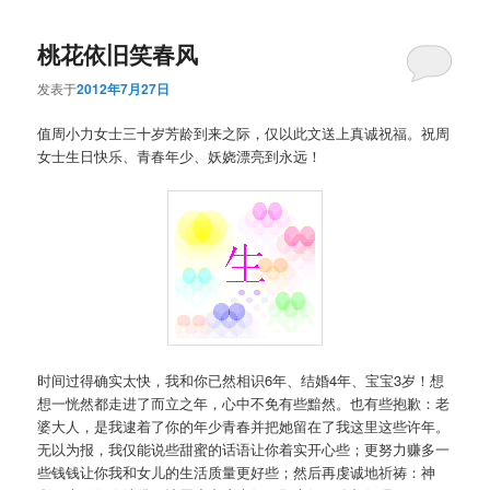
桃花依旧笑春风
发表于
2012年7月27日
值周小力女士三十岁芳龄到来之际，仅以此文送上真诚祝福。祝周
女士生日快乐、青春年少、妖娆漂亮到永远！
时间过得确实太快，我和你已然相识6年、结婚4年、宝宝3岁！想
想一恍然都走进了而立之年，心中不免有些黯然。也有些抱歉：老
婆大人，是我逮着了你的年少青春并把她留在了我这里这些许年。
无以为报，我仅能说些甜蜜的话语让你着实开心些；更努力赚多一
些钱钱让你我和女儿的生活质量更好些；然后再虔诚地祈祷：神