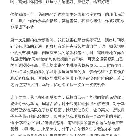
啊，南无阿弥陀佛，让周小力这也好、那也好、啥都好吧！
偶尔回想当年，我都先想起你在烟雨公园和洪崖洞拍下的那几张照
片，照片上的你温柔而恬静，笑意盎然。我被你迷住，你被我追求
也便成了必然！
第一次见面约在米萝咖啡。我们就坐在那台钢琴旁边，演出时间没
到没有现场的表演，但餐厅音乐萨克斯风的慵懒里，你一如我想象
中的文艺和恬静，倒显露出我的紧张和俗不可耐。我粗糙地在你面
前显摆我的“天知地知”其实就想赚个好印象，可完全没觉察到自己
的音调慢慢变高，手上切出来的牛排块头越来越大……现在想想，
那件红得发紫的厚衬衫和那张坑坑洼洼的脸，该给你留下多差劲多
糟糕的印象啊。写到这里我忍不住摸了摸现在没有痘痘的脸，苦笑
之后也觉得后怕：幸好，你还给了我一次又一次的机会。
几年过去，我也在不断的努力，我想自己有个坚强的臂膀保护你，
能让你永远幸福。周蒲吾爱，对于浪漫我理解得不够透彻，对于幸
福我更多地局限在了物质层面，我只想让你好、让你高兴，所以房
子车子我们都已经做到，却总不能实现那条我一直牵挂着的项链。
请原谅我这个“农民”傻傻的憨厚，有些事真的需要你这位领导来带
领我、指引我……老婆大人，对于这几年我的过失我诚心向你道
歉，然后我再厚颜无耻地央求你：伟大的你，请继续领导着我！