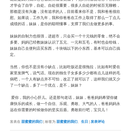
才学会了自学，自处。自处很重要，很多人自处的时候百无聊赖，
那都是没有兴趣，没有追求的人，目前看来你不是，我和爸爸很欣
慰。如果说，工作九年，我和你爸爸在工作上取得了那么一丁点儿
成绩的话，妹妹，是你的聪明懂事，支撑了我们去做更多的事。
妹妹的自制力也很强，进超市，只会买一个十元钱的零食，绝不会
多要。妈妈已经教妹妹认识了五元、一元和五毛，有时也会给钱，
妹妹自己去便利店买东西，十块钱以下的小东西，基本可以自己搞
定。
当然，你也不是没有小缺点，比如吃饭还是很拖拉，比如有时爱在
家里发脾气，说气话。现在的独生子女多多少少都有点儿这样的毛
病吧，一个人有缺点并不可怕，改正了就可以了，这样我们就又少
了一个缺点，多了一个优点，是不，妹妹？
爱你，我的小心肝儿。还是那句老话，妹妹，爸爸妈妈希望你健
康快乐的成长，做一个自信、乐观、勇敢、大气的人，爸爸妈妈永
远在你需要的时候做你的坚实后盾。勇敢前行吧，宝贝儿！
发表在
甜蜜蜜的我们
|
标签为
甜蜜蜜的我们
、
生日
|
发表评论