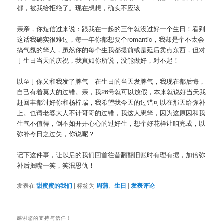
都，被我给拒绝了。现在想想，确实不应该
亲亲，你短信过来说：跟我在一起的三年就没过好一个生日！看到
这话我确实很难过，每一年你都想要个romantic，我却是个不太会
搞气氛的笨人，虽然你的每个生我都提前或是延后卖点东西，但对
于生日当天的庆祝，我真如你所说，没能做好，对不起！
以至于你又和我发了脾气—在生日的当天发脾气，我现在都后悔，
自己有着莫大的过错。亲，我26号就可以放假，本来就说好当天我
赶回丰都讨好你和杨柠瑞，我希望我今天的过错可以在那天给弥补
上。也请老婆大人不计哥哥的过错，我这人愚笨，因为这原因和我
生气不值得，倒不如开开心心的过好生，想个好花样让咱完成，以
弥补今日之过失，你说呢？
记下这件事，让以后的我们回首往昔翻翻旧账时有理有据，加倍弥
补后抿嘴一笑，笑泯恩仇！
发表在
甜蜜蜜的我们
|
标签为
周蒲
、
生日
|
发表评论
感谢您的支持与信任！