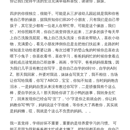
你让我们觉得平淡的生活充满幸福和喜悦，谢谢你，妹妹。
四岁的你很独立，很能干。可能是从三岁读幼儿园起就是我和你爸
爸自己带的缘故，据我所知你们班20个小朋友，只有我们是自己带
孩子，其它至少都有一位老人在帮忙带。可能是这个缘故，我们
忙，对你照顾不周，你自己就变得强大起来，三岁多的孩子每天早
上自己洗脸洗屁屁，晚上自己洗头洗澡；你喜欢帮助人，喜欢小动
物，充满爱心，看见小朋友摔倒你总是去把他们扶起来，走路的时
候知道主动给老婆婆让路，每次过楼下的璧山兔的时候你总喜欢去
喂下小兔子；你喜欢看书，喜欢学习，爸爸妈妈忙的时候你拿着点
读机或点读笔就自己听故事，画画，学写字。爸爸妈妈很羞愧，因
为我们几乎没有教过你写字，是你自己自学的0到10，自学的A到
Z。那天我回家，外婆对我说，妹妹会写英文了，我不相信，当场
让你写给我看，你写了ABCD，宝宝，你知不知道，当时妈妈饱含
泪水，一是妈妈自责从来没有教过你写字，二是骄傲我有个这么
棒，爱自学的女儿！那天我给你讲了丑小鸭的故事，我转身去忙
了，回来发现你已经会写“丑”了，“小”字是你之前就会的，你让妈
妈教你写“鸭”字，妈妈说这个字很难，等你长大了再教你，其实就
是妈妈懒，哎，我就是个这么不负责的妈妈。。。
我一直觉得，学得好坏不重要，重要的是培养爱学习的习惯。 可
能正是因为我和爸爸都太忙或者太懒了，把时间都丢给你，你自己