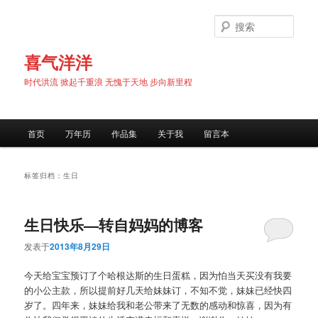
跳
跳
至
至
搜
主
副
索
内
内
喜气洋洋
容
容
时代洪流 掀起千重浪 无愧于天地 步向新里程
区
区
域
域
主
首页
万年历
作品集
关于我
留言本
页
标签归档：
生日
生日快乐—转自妈妈的博客
发表于
2013年8月29日
今天给宝宝预订了个哈根达斯的生日蛋糕，因为怕当天买没有我要
的小公主款，所以提前好几天给妹妹订，不知不觉，妹妹已经快四
岁了。四年来，妹妹给我和老公带来了无数的感动和惊喜，因为有