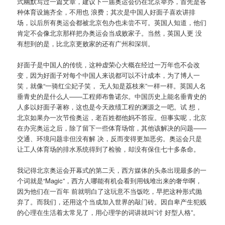
式幽默写过一篇文章，建议下一届奥运会仍在北京举办，首先是各
种体育设施齐全，不用也 浪费；其次是中国人好面子喜欢讲排
场，以后所有奥运会都被北京包办也未尝不可。英国人知道，他们
肯定不会像北京那样把办奥运会当成败家子。当然，英国人更 没
有想到的是，比北京更败家的还有广州和深圳。
好面子是中国人的传统，这种虚荣心大概在经过一万年也不会改
变，因为好面子对每个中国人来说都可以不计成本，为了博人一
笑，就像“一骑红尘妃子笑， 无人知是荔枝来”一样一样。英国人名
垂青史的是什么人——工程师布鲁诺尔。中国历史上能名垂青史的
人多以好面子著称，这也是今天政绩工程的渊源之一吧。试 想，
北京如果办一次节俭奥运，老百姓都他妈不答应。但事实呢，北京
在办完奥运之后，除了留下一些体育场馆，其他该解决的问题——
交通、环境问题非但没有解 决，反而变得更加恶劣。奥运会只是
让工人体育场的排水系统得到了检验，却没有保住七十多条命。
我记得北京奥运会开幕式的第二天，西方媒体的头条出现最多的一
个词就是“Magic”，西方人哪能有机会看到用钱堆出来的奢华啊，
因为他们在一百年 前就明白了这玩意不当饭吃，早把这种形式抛
弃了。而我们，还用这个当成加入世界的敲门砖。因自卑产生犯贱
的心理在生活着太常见了，用心理学的词讲就叫“讨 好型人格”。