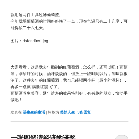
就用这两件工具过滤葡萄渣。
今年我酿葡萄酒的时间略略晚了一点，现在气温只有二十几度，可
能得酿二十六七天。
图片：dsfasdfasf.jpg
大家看看，这是我去年酿制的红葡萄酒，怎么样，还可以吧！葡萄
酒，刚酿好的时候，酒味淡淡的，但放上一段时间以后，酒味就很
浓了。这种去年的红葡萄酒，我也只能喝两小杯（最小的酒杯），
再多一点就“满脸红霞飞”了。
葡萄酒养生美容，延年益寿的效果特别好，有兴趣的朋友，快动手
做吧！
发表在
活生生的生活
|
标签为
美妙人生
|
3
条回复
一张图解读经济学诺奖