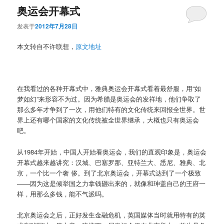
奥运会开幕式
发表于
2012年7月28日
本文转自不许联想，
原文地址
在我看过的各种开幕式中，雅典奥运会开幕式看着最舒服，用“如
梦如幻”来形容不为过。因为希腊是奥运会的发祥地，他们争取了
那么多年才争到了一次，用他们特有的文化传统来回报全世界。世
界上还有哪个国家的文化传统被全世界继承，大概也只有奥运会
吧。
从1984年开始，中国人开始看奥运会，我们的直观印象是，奥运会
开幕式越来越讲究：汉城、巴塞罗那、亚特兰大、悉尼、雅典、北
京，一个比一个奢 侈。到了北京奥运会，开幕式达到了一个极致
——因为这是倾举国之力拿钱砸出来的，就像和珅盖自己的王府一
样，用那么多钱，能不气派吗。
北京奥运会之后，正好发生金融危机，英国媒体当时就用特有的英