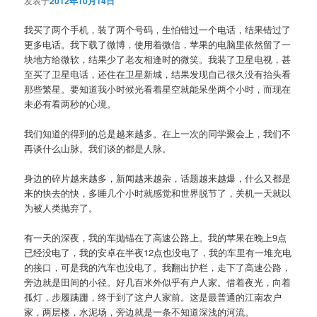
发表于
2012年10月14日
我买了两个手机，装了两个号码，生怕错过一个电话，结果错过了
更多电话。我下载了微博，使用着微信，苹果的电脑里依然留了一
块地方给微软，结果少了老友相逢时的微笑。我装了卫星电视，甚
至买了卫星电话，还住在卫星新城，结果发现自己很久没有抬头看
那些繁星。要知道我小时候光看着星空就能呆坐两个小时，而现在
未必有看两秒的心境。
我们知道的得到的总是越来越多。在上一次的同学聚会上，我们不
再谈什么山脉。我们谈的都是人脉。
身边的碎片越来越多，新闻越来越杂，话题越来越爆，什么又都是
来的快去的快，多睡几个小时就感觉和世界脱节了，关机一天就以
为被人类抛弃了。
有一天的深夜，我的车抛锚在了高速公路上。我的苹果在晚上9点
已经没电了，我的安卓在半夜12点也没电了，我的车里有一堆充电
的接口，可是我的汽车也没电了。我翻出护栏，走下了高速公路，
旁边就是田间的小径。好几百米外似乎有户人家。借着夜光，向着
孤灯，步履蹒跚，终于到了这户人家前。这是最普通的江南农户
家，两层楼，水泥场，旁边就是一条不知道深浅的河流。