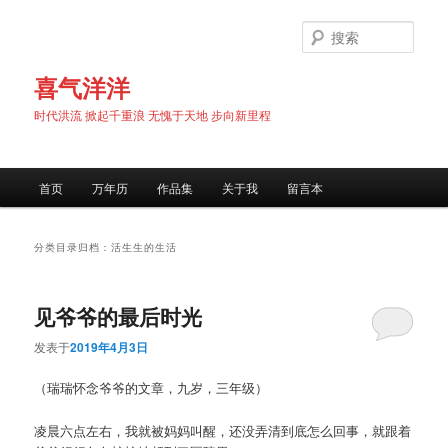
跳
跳
至
至
搜
主
副
索
内
内
喜气洋洋
容
容
时代洪流 掀起千重浪 无愧于天地 步向新里程
区
区
域
域
主
首页
万年历
作品集
关于我
留言本
页
分类目录归档：
活生生的生活
见爷爷的最后时光
发表于
2019年4月3日
（瑞瑞怀念爷爷的文章，九岁，三年级）
凌晨六点左右，我就被妈妈叫醒，还没弄清到底怎么回事，就跟着