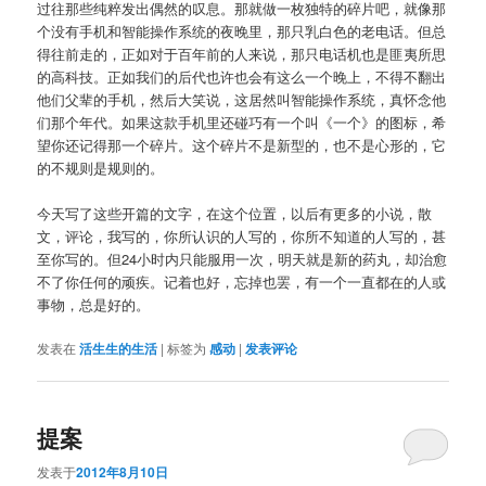
过往那些纯粹发出偶然的叹息。那就做一枚独特的碎片吧，就像那
个没有手机和智能操作系统的夜晚里，那只乳白色的老电话。但总
得往前走的，正如对于百年前的人来说，那只电话机也是匪夷所思
的高科技。正如我们的后代也许也会有这么一个晚上，不得不翻出
他们父辈的手机，然后大笑说，这居然叫智能操作系统，真怀念他
们那个年代。如果这款手机里还碰巧有一个叫《一个》的图标，希
望你还记得那一个碎片。这个碎片不是新型的，也不是心形的，它
的不规则是规则的。
今天写了这些开篇的文字，在这个位置，以后有更多的小说，散
文，评论，我写的，你所认识的人写的，你所不知道的人写的，甚
至你写的。但24小时内只能服用一次，明天就是新的药丸，却治愈
不了你任何的顽疾。记着也好，忘掉也罢，有一个一直都在的人或
事物，总是好的。
发表在
活生生的生活
|
标签为
感动
|
发表评论
提案
发表于
2012年8月10日