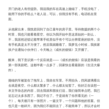
开门的老人有些提防。我说我的车在高速上抛锚了，手机没电了，
能用下你的手机么？老人说，可以，但我没有手机，电话机在里
面。
从他家出来，我恍若回到了自己童年的房子里。等待救援的两个小
时里，我也只能看着星空。你以为我开始中意这原始的一刻么，
不，我居然还惦记着苹果手机里似乎有个可以分辨星座的软件。没
有手机真是太不方便了。然后我就睡着了。我梦见小时候，我挨家
挨户去通知小伙伴们，今天晚上《成长的烦恼》又开播了。
醒来，我下意识第一个反应就是——《成长的烦恼》应该是我看的
第一部美剧吧。这都半夜一点多了，回家快去看最新的《生活大爆
炸》。
抛锚的车被架在了拖车上，我坐在车里。不用抬头，挡风玻璃看出
去就是夜空。什么都太繁多了，什么都太短暂了。恰好正在设想一
本文学杂志的内容，回去我就和朋友们说，我们做简单点吧。我已
近忘记太多东西了。我记不住了。于是就有了你所看见的《一
个》。每天都只有一张照片，一篇文字，一个问题和他的答案。但
也只是一枚碎片。因为我们不能回去了，不能简单了，所以才会对