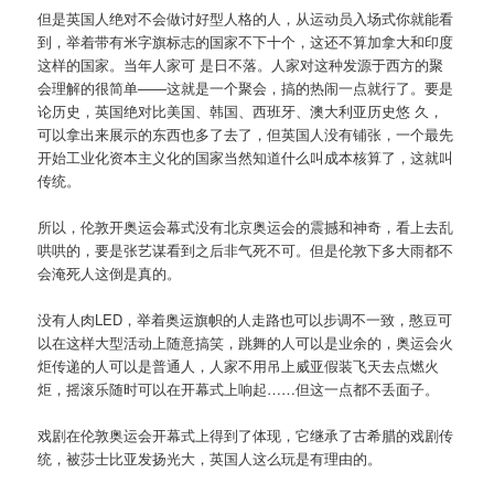
但是英国人绝对不会做讨好型人格的人，从运动员入场式你就能看
到，举着带有米字旗标志的国家不下十个，这还不算加拿大和印度
这样的国家。当年人家可 是日不落。人家对这种发源于西方的聚
会理解的很简单——这就是一个聚会，搞的热闹一点就行了。要是
论历史，英国绝对比美国、韩国、西班牙、澳大利亚历史悠 久，
可以拿出来展示的东西也多了去了，但英国人没有铺张，一个最先
开始工业化资本主义化的国家当然知道什么叫成本核算了，这就叫
传统。
所以，伦敦开奥运会幕式没有北京奥运会的震撼和神奇，看上去乱
哄哄的，要是张艺谋看到之后非气死不可。但是伦敦下多大雨都不
会淹死人这倒是真的。
没有人肉LED，举着奥运旗帜的人走路也可以步调不一致，憨豆可
以在这样大型活动上随意搞笑，跳舞的人可以是业余的，奥运会火
炬传递的人可以是普通人，人家不用吊上威亚假装飞天去点燃火
炬，摇滚乐随时可以在开幕式上响起……但这一点都不丢面子。
戏剧在伦敦奥运会开幕式上得到了体现，它继承了古希腊的戏剧传
统，被莎士比亚发扬光大，英国人这么玩是有理由的。