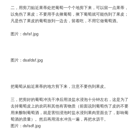
二，用剪刀贴近果蒂处把葡萄一个个地剪下来，可以留一点果蒂，
以免伤了果皮；不要用手去揪葡萄，揪下葡萄就可能伤到了果皮；
凡是伤了果皮的葡萄放到一边去，留着吃，不用它做葡萄酒。
图片：dsfsf.jpg
图片：dsafdsf.jpg
把葡萄从贴近果蒂的地方剪下来，注意不要伤到果皮。
三，把剪好的葡萄冲洗干净后用淡盐水浸泡十分钟左右，这是为了
去掉葡萄皮上的农药和其他有害物质（前面说到葡萄伤了皮的不要
用来酿制葡萄酒，就是害怕浸泡时盐水浸到果肉里面去了，影响葡
萄酒的质量）。然后再用清水冲洗一遍，再把水沥干。
图片：dsfsdf.jpg