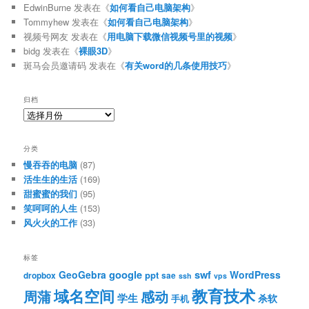
EdwinBurne
发表在《
如何看自己电脑架构
》
Tommyhew
发表在《
如何看自己电脑架构
》
视频号网友
发表在《
用电脑下载微信视频号里的视频
》
bidg
发表在《
裸眼3D
》
斑马会员邀请码
发表在《
有关word的几条使用技巧
》
归档
归
档
分类
慢吞吞的电脑
(87)
活生生的生活
(169)
甜蜜蜜的我们
(95)
笑呵呵的人生
(153)
风火火的工作
(33)
标签
google
swf
GeoGebra
WordPress
ppt
dropbox
sae
ssh
vps
教育技术
域名空间
周蒲
感动
学生
杀软
手机