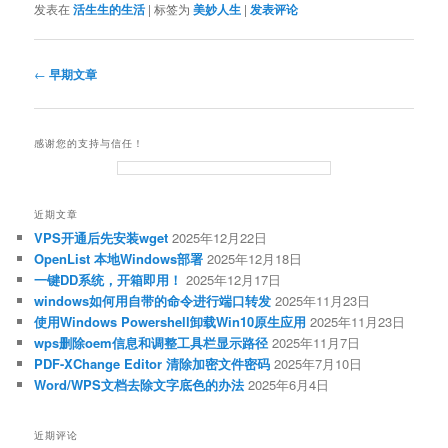
发表在
活生生的生活
|
标签为
美妙人生
|
发表评论
文
←
早期文章
章
导
航
感谢您的支持与信任！
近期文章
VPS开通后先安装wget
2025年12月22日
OpenList 本地Windows部署
2025年12月18日
一键DD系统，开箱即用！
2025年12月17日
windows如何用自带的命令进行端口转发
2025年11月23日
使用Windows Powershell卸载Win10原生应用
2025年11月23日
wps删除oem信息和调整工具栏显示路径
2025年11月7日
PDF-XChange Editor 清除加密文件密码
2025年7月10日
Word/WPS文档去除文字底色的办法
2025年6月4日
近期评论