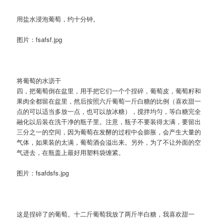
用盐水浸泡葡萄，约十分钟。
图片：fsafsf.jpg
将葡萄的水沥干
四，把葡萄倒在盆里，用手把它们一个个捏碎，葡萄皮，葡萄籽和
果肉全都留在盆里，然后按照六斤葡萄一斤白糖的比例（喜欢甜一
点的可以适当多放一点，也可以放冰糖），搅拌均匀，等白糖完全
融化以后装在洗干净的瓶子里。注意，瓶子不要装得太满，要留出
三分之一的空间，因为葡萄在发酵的过程中会膨胀，会产生大量的
气体，如果装的太满，葡萄酒会溢出来。另外，为了不让外面的空
气进去，在瓶盖上最好用塑料袋缠紧。
图片：fsafdsfs.jpg
这是捏碎了的葡萄。十二斤葡萄我放了两斤半白糖，我喜欢甜一