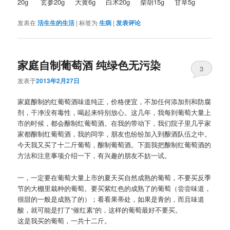
20g 玄参20g 大黄6g 白术20g 柴胡15g 甘草5g
发表在
活生生的生活
|
标签为
生病
|
发表评论
家庭自制葡萄酒 纯绿色无污染
3
发表于
2013年2月27日
家庭酿制的红葡萄酒味道纯正，价格便宜，不加任何添加剂和防腐
剂，干净没有毒性，喝起来特别放心。这几年，我每到葡萄大量上
市的时候，都会酿制红葡萄酒。在我的带动下，我们院子里几乎家
家都酿制红葡萄酒，我的同学，朋友也纷纷加入到酿酒队伍之中。
今天我又买了十二斤葡萄，酿制葡萄酒。下面我把酿制红葡萄酒的
方法和注意事项介绍一下，有兴趣的朋友不妨一试。
一，一定要在葡萄大量上市的夏天买自然成熟的葡萄，不要买反季
节的大棚里栽种的葡萄。要买紫红色的成熟了的葡萄（尝尝味道，
很甜的一般是成熟了的）；看看果蒂处，如果是青的，而且味道
酸，就可能是打了“催红素”的，这样的葡萄最好不要买。
这是我买的葡萄，一共十二斤。