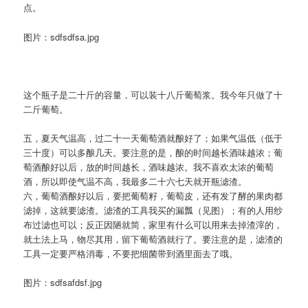
点。
图片：sdfsdfsa.jpg
这个瓶子是二十斤的容量，可以装十八斤葡萄浆。我今年只做了十
二斤葡萄。
五，夏天气温高，过二十一天葡萄酒就酿好了；如果气温低（低于
三十度）可以多酿几天。要注意的是，酿的时间越长酒味越浓；葡
萄酒酿好以后，放的时间越长，酒味越浓。我不喜欢太浓的葡萄
酒，所以即使气温不高，我最多二十六七天就开瓶滤渣。
六，葡萄酒酿好以后，要把葡萄籽，葡萄皮，还有发了酵的果肉都
滤掉，这就要滤渣。滤渣的工具我买的漏瓢（见图）；有的人用纱
布过滤也可以；反正因陋就简，家里有什么可以用来去掉渣滓的，
就土法上马，物尽其用，留下葡萄酒就行了。要注意的是，滤渣的
工具一定要严格消毒，不要把细菌带到酒里面去了哦。
图片：sdfsafdsf.jpg