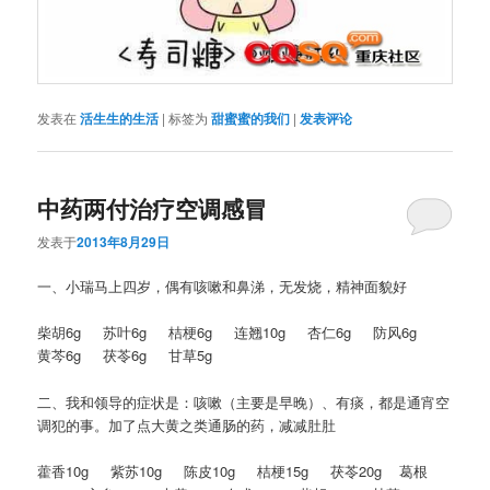
发表在
活生生的生活
|
标签为
甜蜜蜜的我们
|
发表评论
中药两付治疗空调感冒
发表于
2013年8月29日
一、小瑞马上四岁，偶有咳嗽和鼻涕，无发烧，精神面貌好
柴胡6g 苏叶6g 桔梗6g 连翘10g 杏仁6g 防风6g
黄芩6g 茯苓6g 甘草5g
二、我和领导的症状是：咳嗽（主要是早晚）、有痰，都是通宵空
调犯的事。加了点大黄之类通肠的药，减减肚肚
藿香10g 紫苏10g 陈皮10g 桔梗15g 茯苓20g 葛根