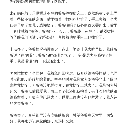
爸爸妈妈匆匆忙忙地赶到了医院里。
来到病床前，只见昏迷不醒的爷爷躺在病床上，皮肤蜡黄，身上弄
着一些搞不懂的东西，嘴里插着一根粗粗的管子，手上夹着一个类
似夹子的玩意儿，恐怖极了。爷爷痛吗？我心疼得大哭起来，嘴里
一直呼喊着:“爷爷，爷爷!”不一会儿，爷爷终于苏醒了，试图拔掉
管子跟我们说话，爸爸妈妈一直拉着他的手阻止他拔管子。
十点多了，爷爷情况稍微稳定一点儿，婆婆让我去吃早饭。我跟爷
爷说了声“再见”，爷爷当时都没力气了，但还是尽力朝我挥了挥
手，我眼泪“刷”的一下就涌出来了。
匆匆忙忙吃了个面包，我着急赶回病房。我开始给爷爷捏腿，也同
时安慰他，静静地陪着他。中午的时候我和家人陪爷爷坐上了回老
家的救护车，可爷爷没能撑得住，在救护车上就去了。我号淘大哭
起来，爷爷以前最爱我，两三岁了都还把我抱着，有什么好吃的都
给我留着，可如今他已经去了，世界上再也没有他的爱了，我永运
的失去爷爷了。
爷爷去了。希望那里没有病痛的折磨，希望爷爷在天堂里一切安
好，我将永远记住您的好，永远怀念您。