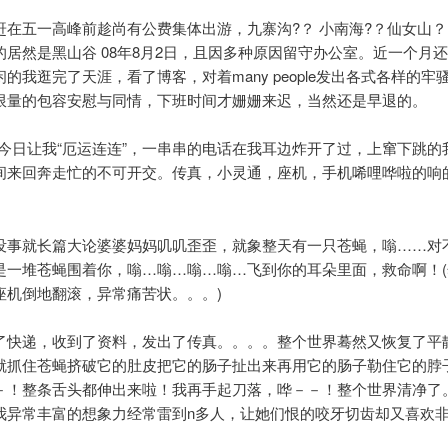
赶在五一高峰前趁尚有公费集体出游，九寨沟?？ 小南海?？仙女山？
的居然是黑山谷 08年8月2日，且因多种原因留守办公室。近一个月
的我逛完了天涯，看了博客，对着many people发出各式各样的牢
限量的包容安慰与同情，下班时间才姗姗来迟，当然还是早退的。
常的今日让我“厄运连连”，一串串的电话在我耳边炸开了过，上窜下跳的
间来回奔走忙的不可开交。传真，小灵通，座机，手机唏哩哗啦的响
。
没事就长篇大论婆婆妈妈叽叽歪歪，就象整天有一只苍蝇，嗡……对
是一堆苍蝇围着你，嗡…嗡…嗡…嗡…飞到你的耳朵里面，救命啊！(
座机倒地翻滚，异常痛苦状。。。)
了快递，收到了资料，发出了传真。。。。整个世界蓦然又恢复了平静
就抓住苍蝇挤破它的肚皮把它的肠子扯出来再用它的肠子勒住它的脖
－！整条舌头都伸出来啦！我再手起刀落，哗－－！整个世界清净了。
我异常丰富的想象力经常雷到n多人，让她们恨的咬牙切齿却又喜欢