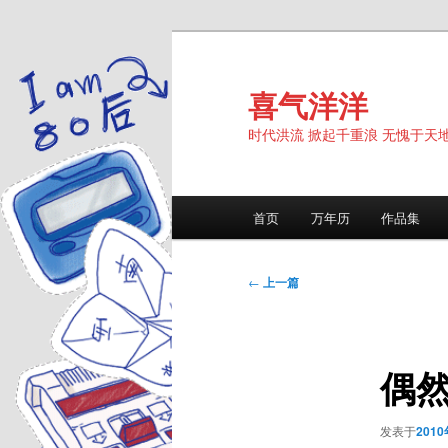
跳
至
主
喜气洋洋
内
时代洪流 掀起千重浪 无愧于天
容
区
域
主
首页
万年历
作品集
页
文
←
上一篇
章
导
航
偶
发表于
201