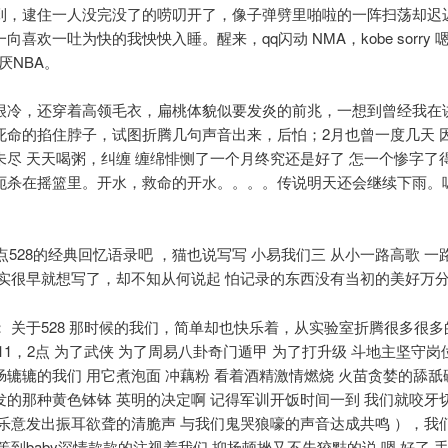
到，逮住一人没完没了的唠叨开了，像子弹劈里啪啦的一阵扫荡却迟
向喜欢一吐为快的我怏怏入睡。醒来，qq闪动 NMA，kobe sorry
讨厌NBA。
很冷，还穿着高领毛衣，扁桃体貌似要发炎的前兆，一想到曾经我在
死命的掐住脖子，试图折腾几句声音出来，后怕；2月也曾一度几天 
未尽 天天喝粥，纠缠 缠绵悱恻了一个月终究还是好了 怎一个惨字了
扼杀在摇篮里。开水，救命的开水。。。。传说明天还会继续下雨。
。
整点528的经典回忆语录吧 ，猫也说写写 小易我们三 从小一路高歌 
其实很早就想写了，却不知从何说起 怕记录的东西没有当初的美好万
： 关于528 那时候的我们，简单却也快乐着，从实验室折腾很多很
11，2点 为了武侠 为了周易八卦奇门遁甲 为了打升级 斗地主坚守
肠辘辘的我们 用它煮泡面 冲藕粉 看着酒精激情燃烧 火苗贪婪的舔舐
发的那种黄色钵钵 英明的决定啊 记得军训开饭时间一到 我们就咬牙
很乐意发出振耳欲聋的清脆声 与我们鬼哭狼嚎的声音达成共鸣 ），我
等到baby深情款款的注视着我们 抑扬顿挫又不失狡黠的说 嗯 好了 