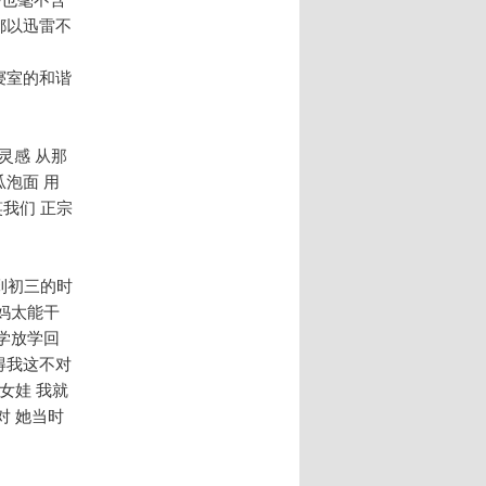
都以迅雷不
寝室的和谐
灵感 从那
泡面 用
笑我们 正宗
得到初三的时
妈太能干
学放学回
得我这不对
女娃 我就
对 她当时