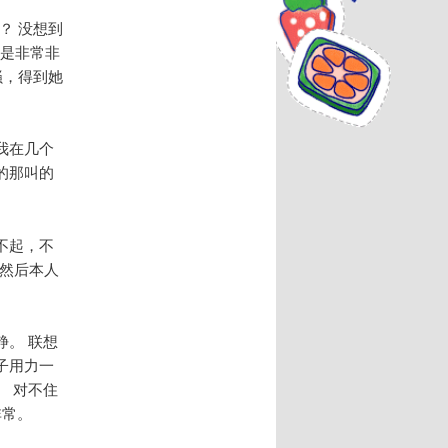
？ 没想到
还是非常非
骚，得到她
我在几个
的那叫的
不起，不
然后本人
。 联想
子用力一
 对不住
非常。