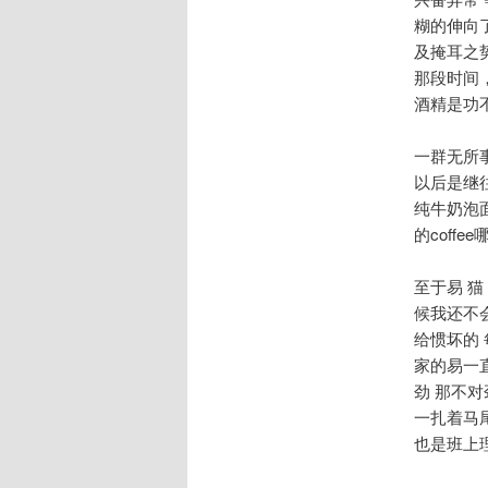
糊的伸向
及掩耳之
那段时间
酒精是功
一群无所
以后是继
纯牛奶泡面
的coff
至于易 猫
候我还不
给惯坏的
家的易一
劲 那不对
一扎着马
也是班上