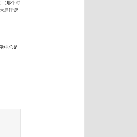
 （那个时
边大肆诽谤
生活中总是