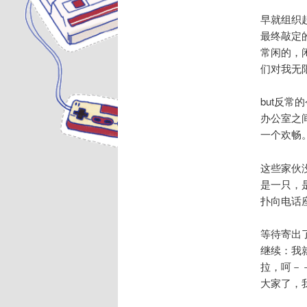
早就组织
最终敲定
常闲的，闲
们对我无
but反
办公室之
一个欢畅
这些家伙
是一只，
扑向电话
等待寄出
继续：我
拉，呵－
大家了，