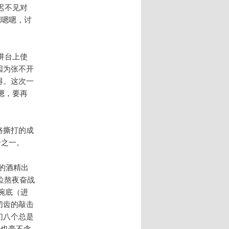
迟不见对
 嗯嗯嗯，讨
讲台上使
因为张不开
得。这次一
嗯，要再
一路撕打的成
分之一。
多的酒精出
岗位熬夜奋战
碗底（进
切齿的敲击
们八个总是
手也毫不含