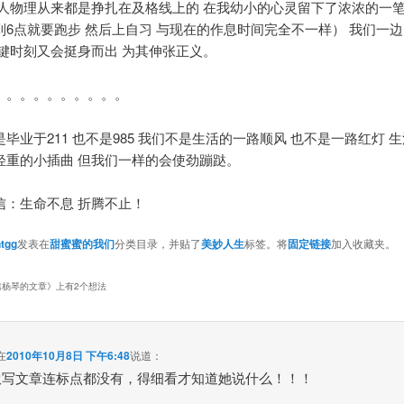
等人物理从来都是挣扎在及格线上的 在我幼小的心灵留下了浓浓的一笔
到6点就要跑步 然后上自习 与现在的作息时间完全不一样） 我们一
关键时刻又会挺身而出 为其伸张正义。
。。。。。。。。。。
毕业于211 也不是985 我们不是生活的一路顺风 也不是一路红灯 
轻重的小插曲 但我们一样的会使劲蹦跶。
信：生命不息 折腾不止！
tgg
发表在
甜蜜蜜的我们
分类目录，并贴了
美妙人生
标签。将
固定链接
加入收藏夹。
篇杨琴的文章
》上有2个想法
在
2010年10月8日 下午6:48
说道：
伙写文章连标点都没有，得细看才知道她说什么！！！