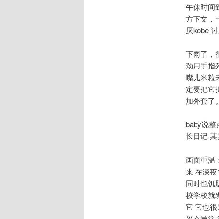
午休时间
方下文，一
厌kobe 
下雨了，
劲用手指
嘴儿米粒
定要把它
加外套了
baby说
长日记 
画面重温
来 在深夜
同时也饥
校学校就
它 它也
兴奋异常 