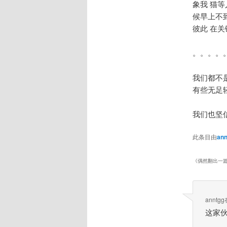
象我 猫
候早上不
彼此 在
。。。。
我们都不是
有些无足
我们也坚
此条目由
ann
《
偶然翻出一
anntgg
这家