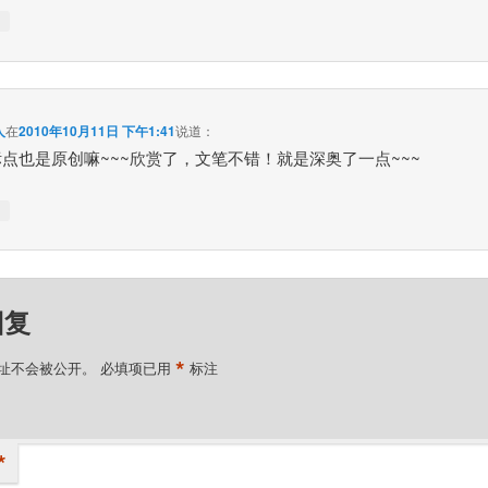
↓
人
在
2010年10月11日 下午1:41
说道：
点也是原创嘛~~~欣赏了，文笔不错！就是深奥了一点~~~
↓
回复
*
址不会被公开。
必填项已用
标注
*