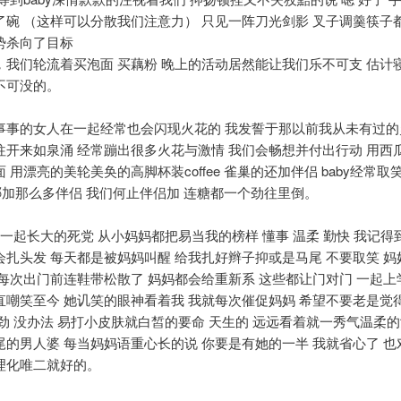
了碗 （这样可以分散我们注意力） 只见一阵刀光剑影 叉子调羹筷子
势杀向了目标
，我们轮流着买泡面 买藕粉 晚上的活动居然能让我们乐不可支 估计
不可没的。
事事的女人在一起经常也会闪现火花的 我发誓于那以前我从未有过的
往开来如泉涌 经常蹦出很多火花与激情 我们会畅想并付出行动 用西瓜
 用漂亮的美轮美奂的高脚杯装coffee 雀巢的还加伴侣 baby经常取
ee哪加那么多伴侣 我们何止伴侣加 连糖都一个劲往里倒。
 一起长大的死党 从小妈妈都把易当我的榜样 懂事 温柔 勤快 我记
会扎头发 每天都是被妈妈叫醒 给我扎好辫子抑或是马尾 不要取笑 妈
 每次出门前连鞋带松散了 妈妈都会给重新系 这些都让门对门 一起上
直嘲笑至今 她讥笑的眼神看着我 我就每次催促妈妈 希望不要老是觉
劲 没办法 易打小皮肤就白皙的要命 天生的 远远看着就一秀气温柔的
尾的男人婆 每当妈妈语重心长的说 你要是有她的一半 我就省心了 也
理化唯二就好的。