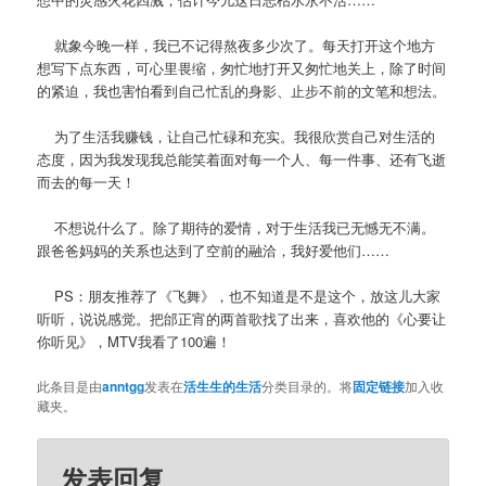
就象今晚一样，我已不记得熬夜多少次了。每天打开这个地方
想写下点东西，可心里畏缩，匆忙地打开又匆忙地关上，除了时间
的紧迫，我也害怕看到自己忙乱的身影、止步不前的文笔和想法。
为了生活我赚钱，让自己忙碌和充实。我很欣赏自己对生活的
态度，因为我发现我总能笑着面对每一个人、每一件事、还有飞逝
而去的每一天！
不想说什么了。除了期待的爱情，对于生活我已无憾无不满。
跟爸爸妈妈的关系也达到了空前的融洽，我好爱他们……
PS：朋友推荐了《飞舞》，也不知道是不是这个，放这儿大家
听听，说说感觉。把邰正宵的两首歌找了出来，喜欢他的《心要让
你听见》，MTV我看了100遍！
此条目是由
anntgg
发表在
活生生的生活
分类目录的。将
固定链接
加入收
藏夹。
发表回复