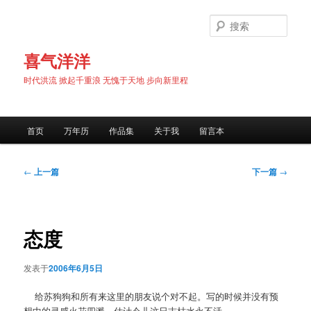
跳
至
搜
主
索
内
喜气洋洋
容
时代洪流 掀起千重浪 无愧于天地 步向新里程
区
域
主
首页
万年历
作品集
关于我
留言本
页
文
←
上一篇
下一篇
→
章
导
航
态度
发表于
2006年6月5日
给苏狗狗和所有来这里的朋友说个对不起。写的时候并没有预
想中的灵感火花四溅，估计今儿这日志枯水永不活……