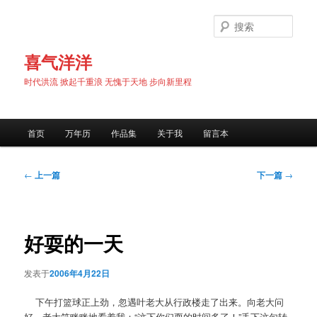
跳
至
搜
主
索
内
喜气洋洋
容
时代洪流 掀起千重浪 无愧于天地 步向新里程
区
域
主
首页
万年历
作品集
关于我
留言本
页
文
←
上一篇
下一篇
→
章
导
航
好耍的一天
发表于
2006年4月22日
下午打篮球正上劲，忽遇叶老大从行政楼走了出来。向老大问
好，老大笑眯眯地看着我：“这下你们耍的时间多了！”丢下这句转