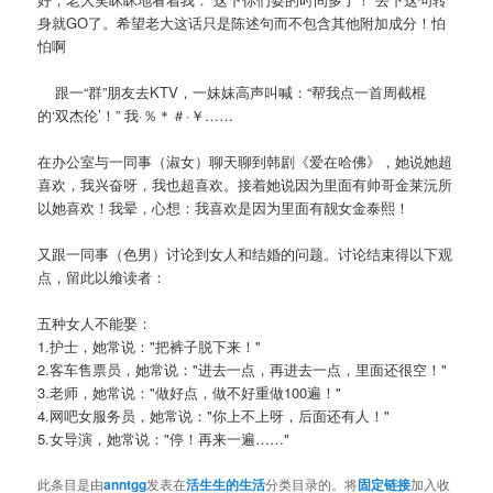
身就GO了。希望老大这话只是陈述句而不包含其他附加成分！怕
怕啊
跟一“群”朋友去KTV，一妹妹高声叫喊：“帮我点一首周截棍
的‘双杰伦’！” 我·％＊＃·￥……
在办公室与一同事（淑女）聊天聊到韩剧《爱在哈佛》，她说她超
喜欢，我兴奋呀，我也超喜欢。接着她说因为里面有帅哥金莱沅所
以她喜欢！我晕，心想：我喜欢是因为里面有靓女金泰熙！
又跟一同事（色男）讨论到女人和结婚的问题。讨论结束得以下观
点，留此以飨读者：
五种女人不能娶：
1.护士，她常说："把裤子脱下来！"
2.客车售票员，她常说："进去一点，再进去一点，里面还很空！"
3.老师，她常说："做好点，做不好重做100遍！"
4.网吧女服务员，她常说："你上不上呀，后面还有人！"
5.女导演，她常说："停！再来一遍……"
此条目是由
anntgg
发表在
活生生的生活
分类目录的。将
固定链接
加入收