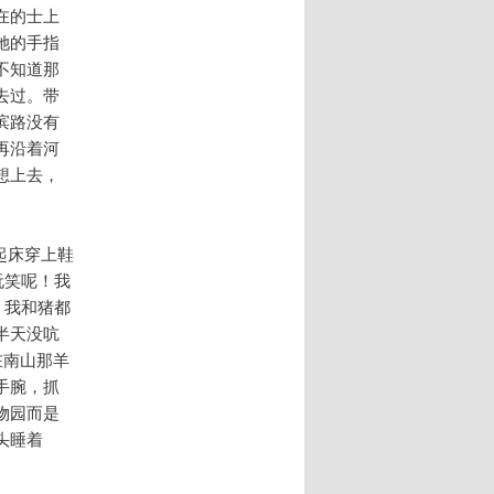
在的士上
她的手指
不知道那
去过。带
滨路没有
再沿着河
想上去，
起床穿上鞋
玩笑呢！我
，我和猪都
半天没吭
在南山那羊
手腕，抓
物园而是
头睡着