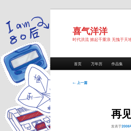
跳
至
主
喜气洋洋
内
时代洪流 掀起千重浪 无愧于天
容
区
域
主
首页
万年历
作品集
页
文
←
上一篇
章
导
航
再
发表于
200