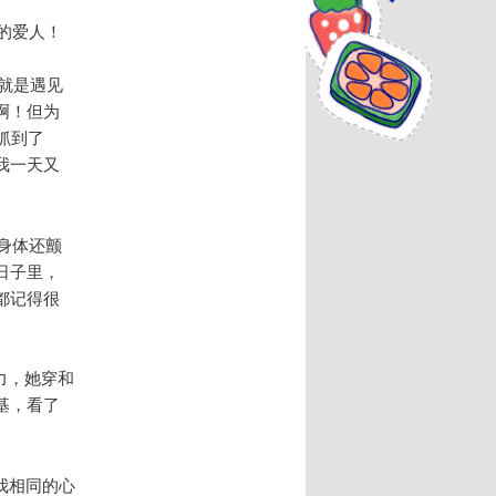
的爱人！
就是遇见
啊！但为
抓到了
我一天又
身体还颤
日子里，
都记得很
力，她穿和
基，看了
我相同的心