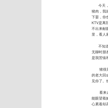
今天，第
猪肉，我
下耍，你
KTV是
不出来献
里，看人
不知道下
无聊时朋
是我苦恼
猪很累，
的老大回
见你了。
看来走已
能眼望着
心累着却