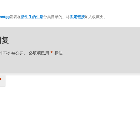
！
nntgg
发表在
活生生的生活
分类目录的。将
固定链接
加入收藏夹。
回复
*
址不会被公开。
必填项已用
标注
*