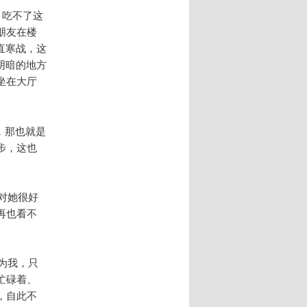
，吃不了这
朋友在楼
直寒战，这
阴暗的地方
坐在大厅
。
，那也就是
步，这也
对她很好
再也看不
为我，只
忙碌着、
，自此不