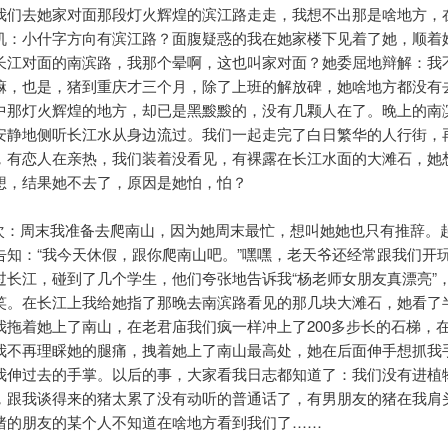
我们去她家对面那段灯火辉煌的滨江路走走，我想不出那是啥地方，
机：小什字方向有滨江路？面腹疑惑的我在她家楼下见着了她，顺着
长江对面的南滨路，我那个晕啊，这也叫家对面？她委屈地辩解：我
嘛，也是，猪到重庆才三个月，除了上班的解放碑，她啥地方都没有
中那灯火辉煌的地方，却已是黑黢黢的，没有几颗人在了。晚上的南
安静地侧听长江水从身边流过。我们一起走完了白日繁华的人行街，
，有恋人在亲热，我们装着没看见，有裸露在长江水面的大滩石，她
想，结果她不去了，原因是她怕，怕？
周末我准备去爬南山，因为她周末最忙，想叫她她也只有推辞。
告知：“我今天休假，跟你爬南山吧。”嘿嘿，老天爷还经常跟我们开
过长江，碰到了几个学生，他们夸张地告诉我“杨老师女朋友真漂亮”
笑。在长江上我给她指了那晚去南滨路看见的那几块大滩石，她看了
我拖着她上了南山，在老君庙我们疯一样冲上了200多步长的石梯，
我不再理睬她的腿痛，拽着她上了南山最高处，她在后面伸手想抓我
我伸过去的手掌。以后的事，大家看我日志都知道了：我们没有进植
，跟我谈得来的猪太累了没有动听的普通话了，有男朋友的猪在我肩
猪的朋友的某个人不知道在啥地方看到我们了……