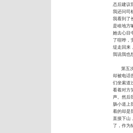
态后建议
我还问司
我看到了
是啥地方
她去心目
了喧哗，
堤走回来
我说我也
第五次：
却被电话
们坐索道
看着对方
声。然后
肠小道上
着的却是
直接下山
了，作为