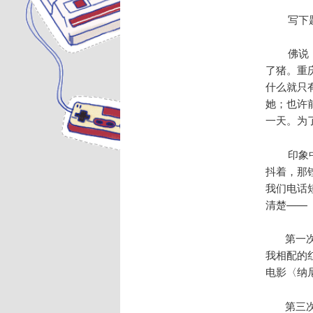
写下题目
佛说：因
了猪。重
什么就只
她；也许
一天。为
印象中的
抖着，那
我们电话
清楚——
第一次：
我相配的
电影〈纳
第三次：