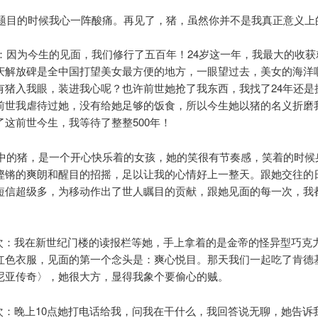
的时候我心一阵酸痛。再见了，猪，虽然你并不是我真正意义上
为今生的见面，我们修行了五百年！24岁这一年，我最大的收获
庆解放碑是全中国打望美女最方便的地方，一眼望过去，美女的海洋
有猪入我眼，装进我心呢？也许前世她抢了我东西，我找了24年还是
前世我虐待过她，没有给她足够的饭食，所以今生她以猪的名义折磨
了这前世今生，我等待了整整500年！
猪，是一个开心快乐着的女孩，她的笑很有节奏感，笑着的时候
铿锵的爽朗和醒目的招摇，足以让我的心情好上一整天。跟她交往的
短信超级多，为移动作出了世人瞩目的贡献，跟她见面的每一次，我
我在新世纪门楼的读报栏等她，手上拿着的是金帝的怪异型巧克
红色衣服，见面的第一个念头是：爽心悦目。那天我们一起吃了肯德
尼亚传奇〉，她很大方，显得我象个要偷心的贼。
晚上10点她打电话给我，问我在干什么，我回答说无聊，她告诉