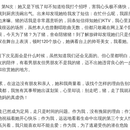
N次：她又是下线了却不知道给我打个招呼，害我心头极不痛快
就到厨房洗碗出气。出来却发现她给我发了短信：在忙什么呢，我跟
也来嘛。猪的话我是非常愿意听的，回条短信得知她们KTV，我心里
离我很远的场所，虽然本人也曾翻唱歌曲无数，但都只敢藏在网上某个
眼，今天为了猪？为了猪，舍命陪猪猪！到了解放碑却发现她们只是
家在舞台上表演，顿时120个放心，她俩看台上的帅哥美女，我看她
次见面会是什么时候，虽然知道我们还会见面的。但心里都明白
友的陪伴，有着男朋友但男朋友不是我的猪，迈不出她违背良心的一
和欣赏她的地方。
在这边没有朋友和亲人，她和我商量着，该找个怎样的理由告别
成都，我煞有其事帮她出谋划策，心里却说：别走吧，猪，走了我就
他妈的真虚伪！
然成为定局，走只是时间的问题。作为我，没有挽留的理由；作
她祝福着她开心快乐；作为我，远远地看着生命中出现的第三个女人
高兴着，我只能喜欢却不能去爱；作为我，为了逃避受伤的潜在危险