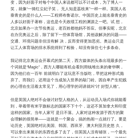
变，因为好面子对每个中国人来说都可以不计成本，为了博人一
笑，就像“一骑红尘妃子笑， 无人知是荔枝来”一样一样。英国人名
垂青史的是什么人——工程师布鲁诺尔。中国历史上能名垂青史的
人多以好面子著称，这也是今天政绩工程的渊源之一吧。试 想，
北京如果办一次节俭奥运，老百姓都他妈不答应。但事实呢，北京
在办完奥运之后，除了留下一些体育场馆，其他该解决的问题——
交通、环境问题非但没有解 决，反而变得更加恶劣。奥运会只是
让工人体育场的排水系统得到了检验，却没有保住七十多条命。
我记得北京奥运会开幕式的第二天，西方媒体的头条出现最多的一
个词就是“Magic”，西方人哪能有机会看到用钱堆出来的奢华啊，
因为他们在一百年 前就明白了这玩意不当饭吃，早把这种形式抛
弃了。而我们，还用这个当成加入世界的敲门砖。因自卑产生犯贱
的心理在生活着太常见了，用心理学的词讲就叫“讨 好型人格”。
但是英国人绝对不会做讨好型人格的人，从运动员入场式你就能看
到，举着带有米字旗标志的国家不下十个，这还不算加拿大和印度
这样的国家。当年人家可 是日不落。人家对这种发源于西方的聚
会理解的很简单——这就是一个聚会，搞的热闹一点就行了。要是
论历史，英国绝对比美国、韩国、西班牙、澳大利亚历史悠 久，
可以拿出来展示的东西也多了去了，但英国人没有铺张，一个最先