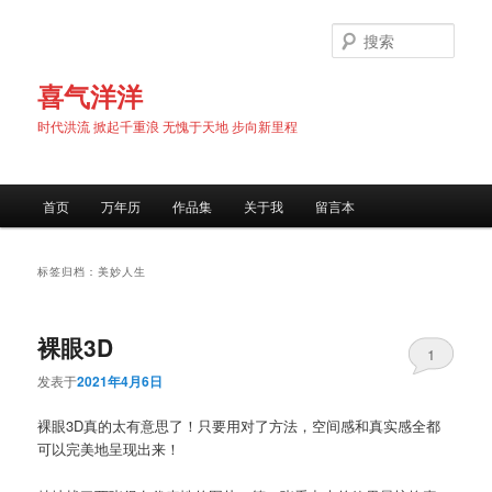
跳
跳
至
至
搜
主
副
索
内
内
喜气洋洋
容
容
时代洪流 掀起千重浪 无愧于天地 步向新里程
区
区
域
域
主
首页
万年历
作品集
关于我
留言本
页
标签归档：
美妙人生
裸眼3D
1
发表于
2021年4月6日
裸眼3D真的太有意思了！只要用对了方法，空间感和真实感全都
可以完美地呈现出来！