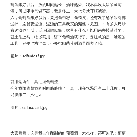
萄酒酿好以后，放的时间越长，酒味越浓。我不喜欢太浓的葡萄
酒，所以即使气温不高，我最多二十六七天就开瓶滤渣。
六，葡萄酒酿好以后，要把葡萄籽，葡萄皮，还有发了酵的果肉都
滤掉，这就要滤渣。滤渣的工具我买的漏瓢（见图）；有的人用纱
布过滤也可以；反正因陋就简，家里有什么可以用来去掉渣滓的，
就土法上马，物尽其用，留下葡萄酒就行了。要注意的是，滤渣的
工具一定要严格消毒，不要把细菌带到酒里面去了哦。
图片：sdfsafdsf.jpg
就用这两件工具过滤葡萄渣。
今年我酿葡萄酒的时间略略晚了一点，现在气温只有二十几度，可
能得酿二十六七天。
图片：dsfasdfasf.jpg
大家看看，这是我去年酿制的红葡萄酒，怎么样，还可以吧！葡萄