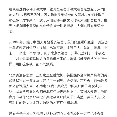
在我看过的各种开幕式中，雅典奥运会开幕式看着最舒服，用“如
梦如幻”来形容不为过。因为希腊是奥运会的发祥地，他们争取了
那么多年才争到了一次，用他们特有的文化传统来回报全世界。世
界上还有哪个国家的文化传统被全世界继承，大概也只有奥运会
吧。
从1984年开始，中国人开始看奥运会，我们的直观印象是，奥运会
开幕式越来越讲究：汉城、巴塞罗那、亚特兰大、悉尼、雅典、北
京，一个比一个奢 侈。到了北京奥运会，开幕式达到了一个极致
——因为这是倾举国之力拿钱砸出来的，就像和珅盖自己的王府一
样，用那么多钱，能不气派吗。
北京奥运会之后，正好发生金融危机，英国媒体当时就用特有的英
式幽默写过一篇文章，建议下一届奥运会仍在北京举办，首先是各
种体育设施齐全，不用也 浪费；其次是中国人好面子喜欢讲排
场，以后所有奥运会都被北京包办也未尝不可。英国人知道，他们
肯定不会像北京那样把办奥运会当成败家子。当然，英国人更 没
有想到的是，比北京更败家的还有广州和深圳。
好面子是中国人的传统，这种虚荣心大概在经过一万年也不会改