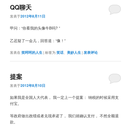
QQ聊天
发表于
2012年8月11日
甲问：“你看我的头像牛B吗? ”
乙迟疑了一会儿，回答道：“像！”
发表在
笑呵呵的人生
|
标签为
笑话
、
美妙人生
|
发表评论
提案
发表于
2012年8月10日
如果我是全国人大代表， 我一定上一个提案： 纳税的时候采用支
付宝。
等政府做出政绩或者兑现承诺了， 我们就确认支付， 不然全额退
款。