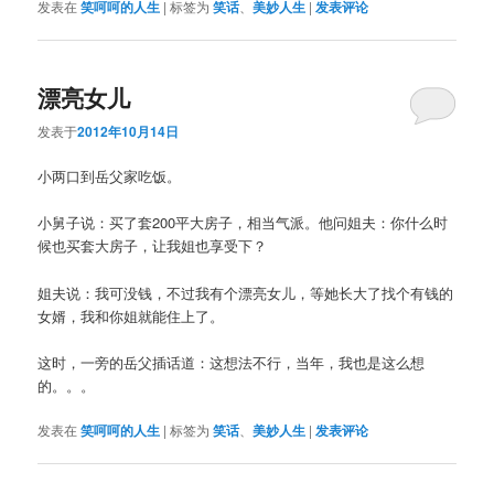
发表在
笑呵呵的人生
|
标签为
笑话
、
美妙人生
|
发表评论
漂亮女儿
发表于
2012年10月14日
小两口到岳父家吃饭。
小舅子说：买了套200平大房子，相当气派。他问姐夫：你什么时
候也买套大房子，让我姐也享受下？
姐夫说：我可没钱，不过我有个漂亮女儿，等她长大了找个有钱的
女婿，我和你姐就能住上了。
这时，一旁的岳父插话道：这想法不行，当年，我也是这么想
的。。。
发表在
笑呵呵的人生
|
标签为
笑话
、
美妙人生
|
发表评论