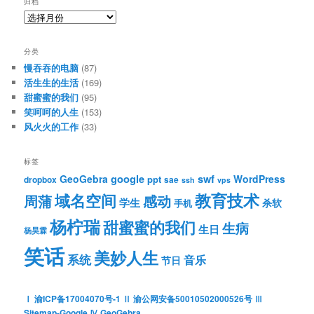
归档
归
档
分类
慢吞吞的电脑
(87)
活生生的生活
(169)
甜蜜蜜的我们
(95)
笑呵呵的人生
(153)
风火火的工作
(33)
标签
google
swf
GeoGebra
WordPress
ppt
dropbox
sae
ssh
vps
教育技术
域名空间
周蒲
感动
学生
杀软
手机
杨柠瑞
甜蜜蜜的我们
生病
生日
杨昊霖
笑话
美妙人生
系统
音乐
节日
Ⅰ 渝ICP备17004070号-1
Ⅱ 渝公网安备50010502000526号
Ⅲ
Sitemap-Google
Ⅳ GeoGebra