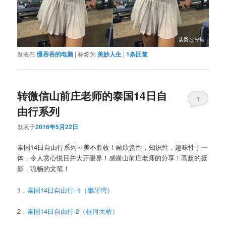
发表在
慢吞吞的电脑
|
标签为
美妙人生
|
1
条回复
转微信山前庄老师的泰国14日自
1
由行系列
发表于
2016年5月22日
泰国14日自由行系列
～美不胜收！融欣赏性，知识性，趣味性于一
体，令人赏心悦目并大开眼界！感谢山前庄老师的分享！高超的摄
影，流畅的文笔！
1，
泰国14日自由行–1（攀牙湾）
2，
泰国14日自由行-2（桂河大桥）