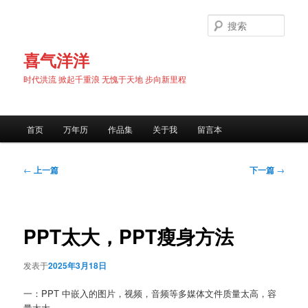
跳
至
搜
主
索
内
喜气洋洋
容
时代洪流 掀起千重浪 无愧于天地 步向新里程
区
域
主
首页
万年历
作品集
关于我
留言本
页
文
←
上一篇
下一篇
→
章
导
航
PPT太大，PPT瘦身方法
发表于
2025年3月18日
一：PPT 中嵌入的图片，视频，音频等多媒体文件质量太高，容
量太大。