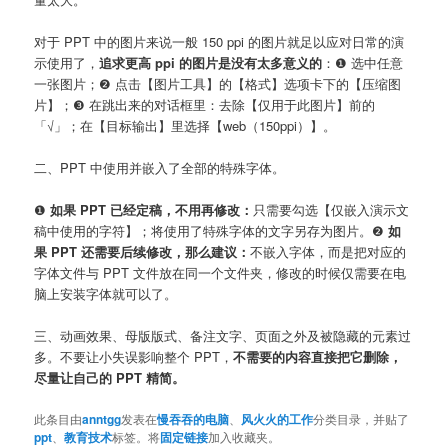
对于 PPT 中的图片来说一般 150 ppi 的图片就足以应对日常的演
示使用了，
追求更高 ppi 的图片是没有太多意义的
：❶ 选中任意
一张图片；❷ 点击【图片工具】的【格式】选项卡下的【压缩图
片】；❸ 在跳出来的对话框里：去除【仅用于此图片】前的
「√」；在【目标输出】里选择【web（150ppi）】。
二、PPT 中使用并嵌入了全部的特殊字体。
❶
如果 PPT 已经定稿，不用再修改：
只需要勾选【仅嵌入演示文
稿中使用的字符】；将使用了特殊字体的文字另存为图片。❷
如
果 PPT 还需要后续修改，那么建议：
不嵌入字体，而是把对应的
字体文件与 PPT 文件放在同一个文件夹，修改的时候仅需要在电
脑上安装字体就可以了。
三、动画效果、母版版式、备注文字、页面之外及被隐藏的元素过
多。不要让小失误影响整个 PPT，
不需要的内容直接把它删除，
尽量让自己的 PPT 精简。
此条目由
anntgg
发表在
慢吞吞的电脑
、
风火火的工作
分类目录，并贴了
ppt
、
教育技术
标签。将
固定链接
加入收藏夹。