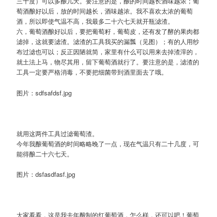
三十度）可以多酿几天。要注意的是，酿的时间越长酒味越浓；葡
萄酒酿好以后，放的时间越长，酒味越浓。我不喜欢太浓的葡萄
酒，所以即使气温不高，我最多二十六七天就开瓶滤渣。
六，葡萄酒酿好以后，要把葡萄籽，葡萄皮，还有发了酵的果肉都
滤掉，这就要滤渣。滤渣的工具我买的漏瓢（见图）；有的人用纱
布过滤也可以；反正因陋就简，家里有什么可以用来去掉渣滓的，
就土法上马，物尽其用，留下葡萄酒就行了。要注意的是，滤渣的
工具一定要严格消毒，不要把细菌带到酒里面去了哦。
图片：sdfsafdsf.jpg
就用这两件工具过滤葡萄渣。
今年我酿葡萄酒的时间略略晚了一点，现在气温只有二十几度，可
能得酿二十六七天。
图片：dsfasdfasf.jpg
大家看看，这是我去年酿制的红葡萄酒，怎么样，还可以吧！葡萄