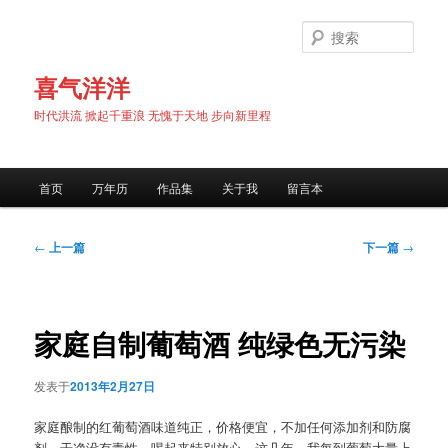
跳
至
搜
主
索
内
喜气洋洋
容
时代洪流 掀起千重浪 无愧于天地 步向新里程
区
域
主
首页
万年历
作品集
关于我
留言本
页
文
←
上一篇
下一篇
→
章
导
航
家庭自制葡萄酒 纯绿色无污染
发表于
2013年2月27日
家庭酿制的红葡萄酒味道纯正，价格便宜，不加任何添加剂和防腐
剂，干净没有毒性，喝起来特别放心。这几年，我每到葡萄大量上