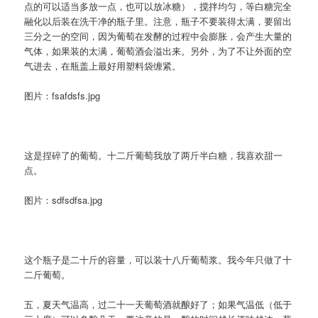
点的可以适当多放一点，也可以放冰糖），搅拌均匀，等白糖完全
融化以后装在洗干净的瓶子里。注意，瓶子不要装得太满，要留出
三分之一的空间，因为葡萄在发酵的过程中会膨胀，会产生大量的
气体，如果装的太满，葡萄酒会溢出来。另外，为了不让外面的空
气进去，在瓶盖上最好用塑料袋缠紧。
图片：fsafdsfs.jpg
这是捏碎了的葡萄。十二斤葡萄我放了两斤半白糖，我喜欢甜一
点。
图片：sdfsdfsa.jpg
这个瓶子是二十斤的容量，可以装十八斤葡萄浆。我今年只做了十
二斤葡萄。
五，夏天气温高，过二十一天葡萄酒就酿好了；如果气温低（低于