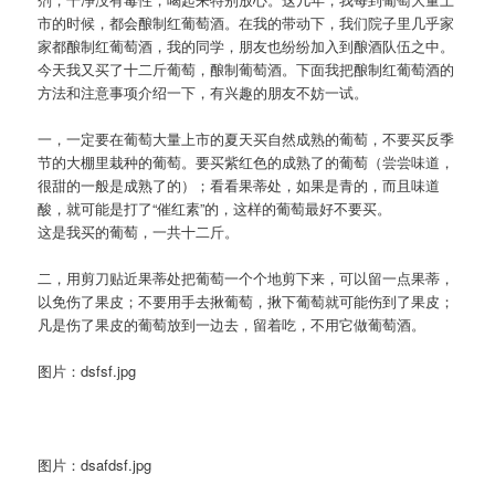
市的时候，都会酿制红葡萄酒。在我的带动下，我们院子里几乎家
家都酿制红葡萄酒，我的同学，朋友也纷纷加入到酿酒队伍之中。
今天我又买了十二斤葡萄，酿制葡萄酒。下面我把酿制红葡萄酒的
方法和注意事项介绍一下，有兴趣的朋友不妨一试。
一，一定要在葡萄大量上市的夏天买自然成熟的葡萄，不要买反季
节的大棚里栽种的葡萄。要买紫红色的成熟了的葡萄（尝尝味道，
很甜的一般是成熟了的）；看看果蒂处，如果是青的，而且味道
酸，就可能是打了“催红素”的，这样的葡萄最好不要买。
这是我买的葡萄，一共十二斤。
二，用剪刀贴近果蒂处把葡萄一个个地剪下来，可以留一点果蒂，
以免伤了果皮；不要用手去揪葡萄，揪下葡萄就可能伤到了果皮；
凡是伤了果皮的葡萄放到一边去，留着吃，不用它做葡萄酒。
图片：dsfsf.jpg
图片：dsafdsf.jpg