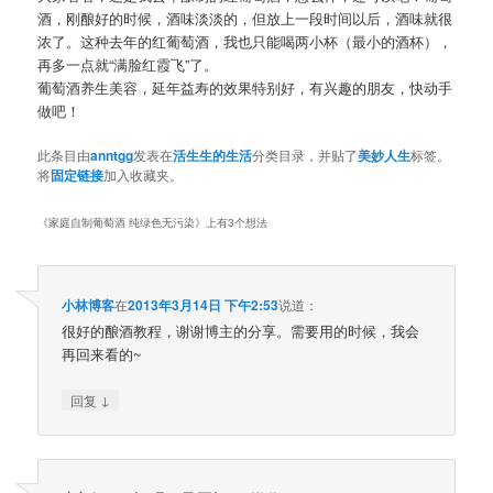
酒，刚酿好的时候，酒味淡淡的，但放上一段时间以后，酒味就很
浓了。这种去年的红葡萄酒，我也只能喝两小杯（最小的酒杯），
再多一点就“满脸红霞飞”了。
葡萄酒养生美容，延年益寿的效果特别好，有兴趣的朋友，快动手
做吧！
此条目由
anntgg
发表在
活生生的生活
分类目录，并贴了
美妙人生
标签。
将
固定链接
加入收藏夹。
《
家庭自制葡萄酒 纯绿色无污染
》上有3个想法
小林博客
在
2013年3月14日 下午2:53
说道：
很好的酿酒教程，谢谢博主的分享。需要用的时候，我会
再回来看的~
↓
回复