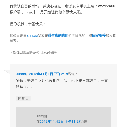
我承认自己的懒惰，并决心改过，所以安卓手机上装了wordpress
客户端，:-) 从十一月开始让俺做个勤快人吧。
祝你祝我，幸福快乐！
此条目是由
anntgg
发表在
甜蜜蜜的我们
分类目录的。将
固定链接
加入收
藏夹。
《
我想以后我会勤快些
》上有2个想法
Justin
在
2012年11月1日 下午2:19
说道：
哈哈，安装了之后也没用的，我手机上很早都装了，一直
没写过。。。
↓
回复
anntgg
在
2012年11月2日 下午11:27
说道：