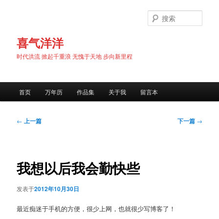
跳
至
搜
主
索
内
喜气洋洋
容
时代洪流 掀起千重浪 无愧于天地 步向新里程
区
域
主
首页
万年历
作品集
关于我
留言本
页
文
←
上一篇
下一篇
→
章
导
航
我想以后我会勤快些
发表于
2012年10月30日
最近痴迷于手机的方便，很少上网，也就很少写博客了！