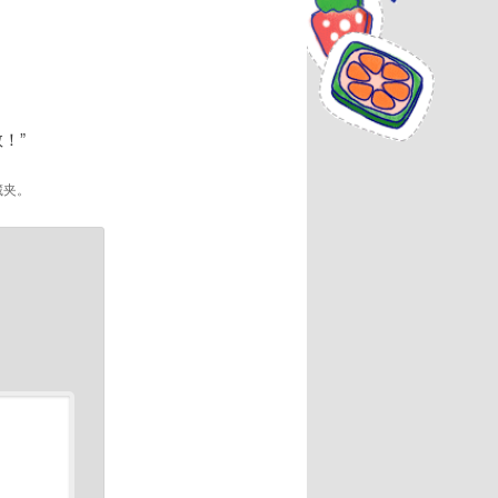
！”
藏夹。