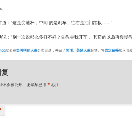
车。
讲道：“这是变速杆，中间 的是刹车，往右是油门踏板……”
地说：“别一次说那么多好不好？先教会我开车， 其它的以后再慢慢教
tgg
发表在
笑呵呵的人生
分类目录，并贴了
笑话
、
美妙人生
标签。将
固定链接
加入收
回复
*
址不会被公开。
必填项已用
标注
*