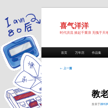
跳
至
主
喜气洋洋
内
时代洪流 掀起千重浪 无愧于天
容
区
域
主
首页
万年历
作品集
页
文
←
上一篇
章
导
航
教
发表于
201