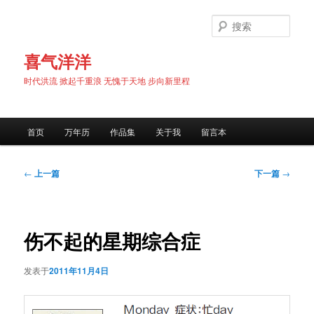
跳
至
搜
主
索
内
喜气洋洋
容
时代洪流 掀起千重浪 无愧于天地 步向新里程
区
域
主
首页
万年历
作品集
关于我
留言本
页
文
←
上一篇
下一篇
→
章
导
航
伤不起的星期综合症
发表于
2011年11月4日