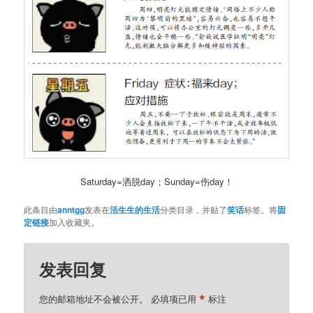
Saturday=洒脱day；Sunday=伤day！
此条目由
anntgg
发表在
活生生的生活
分类目录，并贴了
笑话
标签。将
固
定链接
加入收藏夹。
发表回复
*
您的邮箱地址不会被公开。
必填项已用
标注