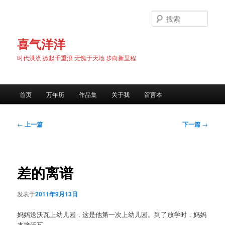
跳
至
搜
主
索
内
喜气洋洋
容
时代洪流 掀起千重浪 无愧于天地 步向新里程
区
域
主
首页
万年历
作品集
关于我
留言本
页
文
←
上一篇
下一篇
→
章
导
航
差的离谱
发表于
2011年9月13日
妈妈送沃瓦上幼儿园，这是他第一次上幼儿园。到了放学时，妈妈
来接沃瓦。