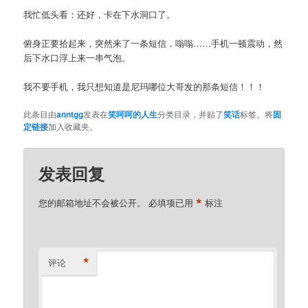
我忙低头看：还好，卡在下水洞口了。
俯身正要拾起来，突然来了一条短信，嗡嗡……手机一顿震动，然
后下水口浮上来一串气泡。
我不要手机，我只想知道是尼玛哪位大哥发的那条短信！！！
此条目由
anntgg
发表在
笑呵呵的人生
分类目录，并贴了
笑话
标签。将
固
定链接
加入收藏夹。
发表回复
*
您的邮箱地址不会被公开。
必填项已用
标注
*
评论