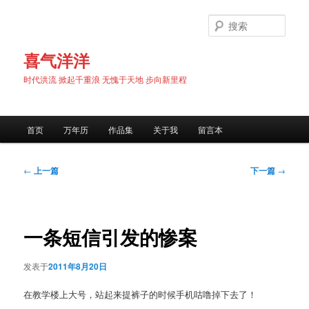
跳
至
搜
主
索
内
喜气洋洋
容
时代洪流 掀起千重浪 无愧于天地 步向新里程
区
域
主
首页
万年历
作品集
关于我
留言本
页
文
←
上一篇
下一篇
→
章
导
航
一条短信引发的惨案
发表于
2011年8月20日
在教学楼上大号，站起来提裤子的时候手机咕噜掉下去了！