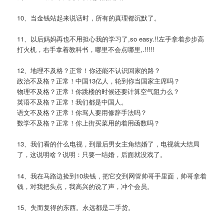
10、当金钱站起来说话时，所有的真理都沉默了。
11、以后妈妈再也不用担心我的学习了,so easy.!!左手拿着步步高
打火机，右手拿着教科书，哪里不会点哪里,.!!!!!
12、地理不及格？正常！你还能不认识回家的路？
政治不及格？正常！中国13亿人，轮到你当国家主席吗？
物理不及格？正常！你跳楼的时候还要计算空气阻力么？
英语不及格？正常！我们都是中国人。
语文不及格？正常！你骂人要用修辞手法吗？
数学不及格？正常！你上街买菜用的着用函数吗？
13、我们看的什么电视，到最后男女主角结婚了，电视就大结局
了，这说明啥？说明：只要一结婚，后面就没戏了。
14、我在马路边捡到10块钱，把它交到网管帅哥手里面，帅哥拿着
钱，对我把头点，我高兴的说了声，冲个会员。
15、失而复得的东西。永远都是二手货。