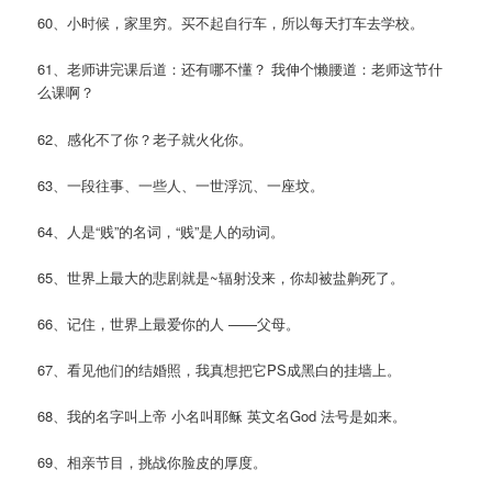
60、小时候，家里穷。买不起自行车，所以每天打车去学校。
61、老师讲完课后道：还有哪不懂？ 我伸个懒腰道：老师这节什
么课啊？
62、感化不了你？老子就火化你。
63、一段往事、一些人、一世浮沉、一座坟。
64、人是“贱”的名词，“贱”是人的动词。
65、世界上最大的悲剧就是~辐射没来，你却被盐齁死了。
66、记住，世界上最爱你的人 ——父母。
67、看见他们的结婚照，我真想把它PS成黑白的挂墙上。
68、我的名字叫上帝 小名叫耶稣 英文名God 法号是如来。
69、相亲节目，挑战你脸皮的厚度。