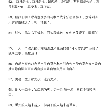
52、 两只老虎，两只老虎，谈恋爱，谈恋爱，两只都是公的，两
只都是公的，真变态，真变态。
53、姑娘们啊！哪有那麽多白马啊？找个驴凑合得了，别等到有一
天驴都被抢没了，剩一堆骡子。
54、钱包，你怎么了钱包、回答我钱包、你怎么又瘦了，醒醒丫
~~
55、一天一个漂亮的小姑娘跑过来花痴的说:“哥哥你真帅” 我给了
她两巴掌，TMD废话！
56、自暴自弃自怨自艾自生自灭自私自利自作自受自卖自夸自吹自
擂自导自演自言自语自娱自乐自给自足自由自在。
57、禽兽，放开那女孩，让我先来。
58、别人手牵手，我牵我的狗，走一走 游一游，看谁不爽咬两
口。
59、重要的人越来越少，但留下的人越来越重要。