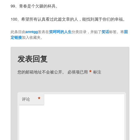
99、青春是个欠砸的杯具。
100、希望所有认真看过此篇文章的人，能找到属于你们的幸福。
此条目由
anntgg
发表在
笑呵呵的人生
分类目录，并贴了
笑话
标签。将
固
定链接
加入收藏夹。
发表回复
*
您的邮箱地址不会被公开。
必填项已用
标注
*
评论