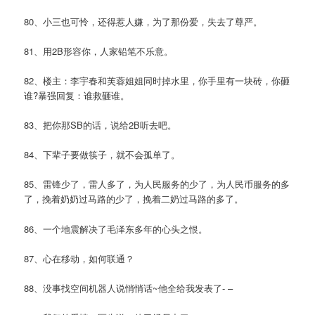
80、小三也可怜，还得惹人嫌，为了那份爱，失去了尊严。
81、用2B形容你，人家铅笔不乐意。
82、楼主：李宇春和芙蓉姐姐同时掉水里，你手里有一块砖，你砸
谁?暴强回复：谁救砸谁。
83、把你那SB的话，说给2B听去吧。
84、下辈子要做筷子，就不会孤单了。
85、雷锋少了，雷人多了，为人民服务的少了，为人民币服务的多
了，挽着奶奶过马路的少了，挽着二奶过马路的多了。
86、一个地震解决了毛泽东多年的心头之恨。
87、心在移动，如何联通？
88、没事找空间机器人说悄悄话~他全给我发表了- –