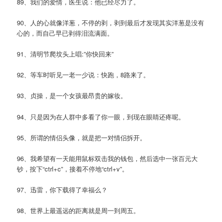
89、我们的爱情，医生说：他已经尽力了。
90、人的心就像洋葱，不停的剥，剥到最后才发现其实洋葱是没有
心的，而自己早已剥得泪流满面。
91、清明节爬坟头上唱:”你快回来”
92、等车时听见一老一少说：快跑，8路来了。
93、贞操，是一个女孩最昂贵的嫁妆。
94、只是因为在人群中多看了你一眼，到现在眼睛还疼呢。
95、所谓的情侣头像，就是把一对情侣拆开。
96、我希望有一天能用鼠标双击我的钱包，然后选中一张百元大
钞，按下“ctrl+c”，接着不停地“ctrl+v”。
97、迅雷，你下载得了幸福么？
98、世界上最遥远的距离就是周一到周五。