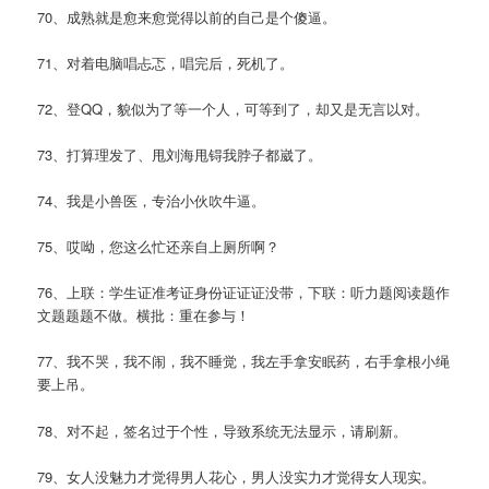
70、成熟就是愈来愈觉得以前的自己是个傻逼。
71、对着电脑唱忐忑，唱完后，死机了。
72、登QQ，貌似为了等一个人，可等到了，却又是无言以对。
73、打算理发了、甩刘海甩锝我脖子都崴了。
74、我是小兽医，专治小伙吹牛逼。
75、哎呦，您这么忙还亲自上厕所啊？
76、上联：学生证准考证身份证证证没带，下联：听力题阅读题作
文题题题不做。横批：重在参与！
77、我不哭，我不闹，我不睡觉，我左手拿安眠药，右手拿根小绳
要上吊。
78、对不起，签名过于个性，导致系统无法显示，请刷新。
79、女人没魅力才觉得男人花心，男人没实力才觉得女人现实。