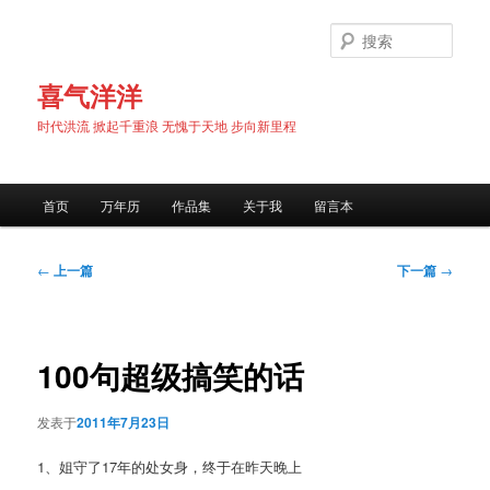
跳
至
搜
主
索
内
喜气洋洋
容
时代洪流 掀起千重浪 无愧于天地 步向新里程
区
域
主
首页
万年历
作品集
关于我
留言本
页
文
←
上一篇
下一篇
→
章
导
航
100句超级搞笑的话
发表于
2011年7月23日
1、姐守了17年的处女身，终于在昨天晚上
———————————————————————————————