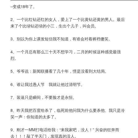
–变成18年了。
2、一个比红钻还红的女人，爱上了一个比黄钻还黄的男人。最后
来了个比绿钻还绿的小三，生出个儿子，叫会员。
3、别以为你上课发短信我不知道 , 有谁会对着裤裆傻笑。
4、一个月总有那么三十天不想学习，二月的时候这种感觉最强
烈。
5、爷爷说：新闻联播看了几十年，愣是没看到大结局。
6、谁让我过愚人节 我就让他过清明节。
7、装逼只是瞬间，不要脸才是永恒。
8、昨天我把百度给杀了，临死前他问我为什么要杀他、我只是冷
笑一声：你知道的太多了。
9、刚才一MM打电话给我：“来我家吧，没人！” 兴奋的狂奔而
去！！！敲了半天门，发现真的没人。