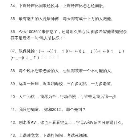
34、下课铃声比国歌还悦耳，上课铃声比忐忑还崩溃。
35、最有魅力的人是康师傅，每天都有成千上万的人泡他。
36、今天10086又来信息了，还是那么关心我 但多希望他通知完余
额不足后添一句“愚人节快乐！”
37、眼保健操：(→_→)( ↑ _ ↑ )(←_←)( ↓ _ ↓ )(→_←)( ↑ _ ↓ )
(←_→)( ↓ _ ↑ ) ！！！！！
38、每个说不想谈恋爱的人，心里都装着一个不可能的人。
39、远看一座庙，近看咱母校，三百多尼姑，一万多老道。
40、人生为棋 ，我愿为卒，行动虽慢，可谁曾见我后退一步。
41、我只想知道.，妳和2012， 哪个先到？
42、别老看AV，你也不看看键盘上，字母A和V后面分别是什么。
43、上课睡觉觉，下课打闹闹，考试死翘翘。