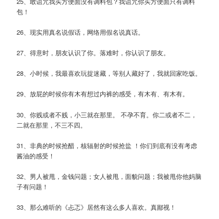
25、敢诅咒我买方便面没有调料包？我诅咒你买方便面只有调料
包！
26、现实用真名说假话，网络用假名说真话。
27、得意时，朋友认识了你。落难时，你认识了朋友。
28、小时候，我最喜欢玩捉迷藏，等别人藏好了，我就回家吃饭。
29、放屁的时候你有木有想过内裤的感受，有木有、有木有。
30、你贱或者不贱，小三就在那里。 不孕不育。你二或者不二，
二就在那里，不三不四。
31、非典的时候抢醋，核辐射的时候抢盐 ！你们到底有没有考虑
酱油的感受！
32、男人被甩，金钱问题；女人被甩，面貌问题；我被甩你他妈脑
子有问题！
33、那么难听的《忐忑》居然有这么多人喜欢。真鄙视！