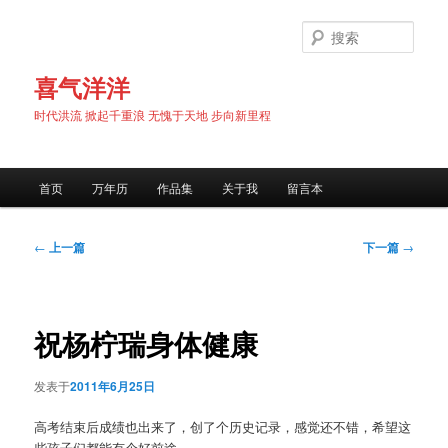
跳
至
搜
主
索
内
喜气洋洋
容
时代洪流 掀起千重浪 无愧于天地 步向新里程
区
域
主
首页
万年历
作品集
关于我
留言本
页
文
←
上一篇
下一篇
→
章
导
航
祝杨柠瑞身体健康
发表于
2011年6月25日
高考结束后成绩也出来了，创了个历史记录，感觉还不错，希望这
些孩子们都能有个好前途。