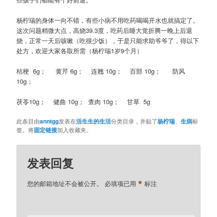
杨柠瑞的身体一向不错，有些小病不用吃药喝喝开水也就搞定了。
这次问题稍微大点，高烧39.3度，吃药后睡大觉折腾一晚上后退
烧，正常一天后咳嗽（吃很少饭），于是只能求助爷爷了，得以下
处方，欢迎大家各取所需（杨柠瑞1岁9个月）
桔梗 6g； 黄芹 6g； 连翘 10g； 百部 10g； 防风
10g；
茯苓10g； 健曲 10g； 查肉 10g； 甘草 5g
此条目由
anntgg
发表在
活生生的生活
分类目录，并贴了
杨柠瑞
、
生病
标
签。将
固定链接
加入收藏夹。
发表回复
*
您的邮箱地址不会被公开。
必填项已用
标注