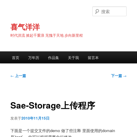
跳
至
搜
主
索
内
喜气洋洋
容
时代洪流 掀起千重浪 无愧于天地 步向新里程
区
域
主
首页
万年历
作品集
关于我
留言本
页
文
←
上一篇
下一篇
→
章
导
航
Sae-Storage上传程序
发表于
2010年11月15日
下面是一个提交文件的demo 做了些注释 里面使用的domain
是’test’ ，你可以根据需要自行修改