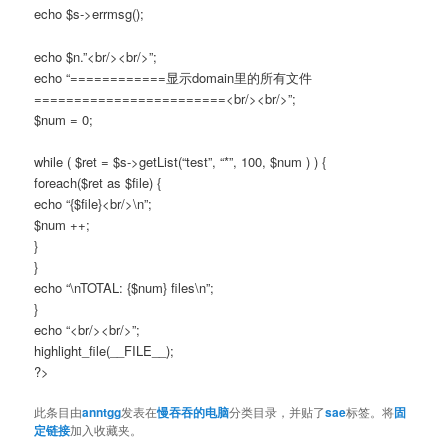
echo $s->errmsg();
echo $n.”<br/><br/>”;
echo “============显示domain里的所有文件
========================<br/><br/>”;
$num = 0;
while ( $ret = $s->getList(“test”, “*”, 100, $num ) ) {
foreach($ret as $file) {
echo “{$file}<br/>\n”;
$num ++;
}
}
echo “\nTOTAL: {$num} files\n”;
}
echo “<br/><br/>”;
highlight_file(__FILE__);
?>
此条目由
anntgg
发表在
慢吞吞的电脑
分类目录，并贴了
sae
标签。将
固
定链接
加入收藏夹。