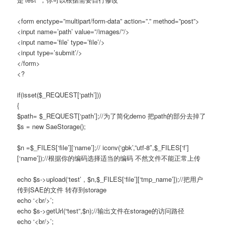
<form enctype=”multipart/form-data” action=”.” method=”post”>
<input name=’path’ value=”/images/”/>
<input name=’file’ type=’file’/>
<input type=’submit’/>
</form>
<?
if(isset($_REQUEST[‘path’]))
{
$path= $_REQUEST[‘path’];//为了简化demo 把path的部分去掉了
$s = new SaeStorage();
$n =$_FILES[‘file’][‘name’];// iconv(‘gbk’,”utf-8″,$_FILES[‘f’]
[‘name’]);//根据你的编码选择适当的编码 不然文件不能正常上传
echo $s->upload(‘test’ , $n,$_FILES[‘file’][‘tmp_name’]);//把用户
传到SAE的文件 转存到storage
echo ‘<br/>’;
echo $s->getUrl(“test”,$n);//输出文件在storage的访问路径
echo ‘<br/>’;