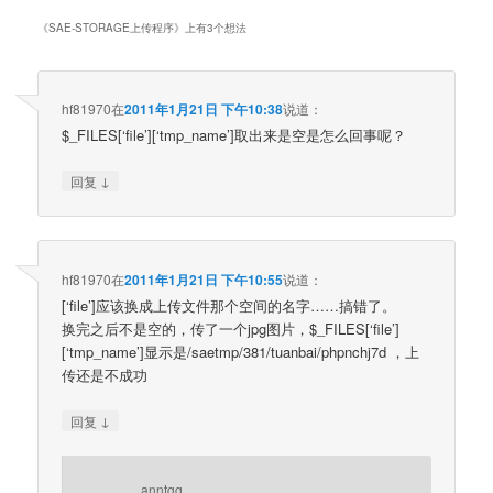
《
SAE-STORAGE上传程序
》上有3个想法
hf81970
在
2011年1月21日 下午10:38
说道：
$_FILES[‘file’][‘tmp_name’]取出来是空是怎么回事呢？
↓
回复
hf81970
在
2011年1月21日 下午10:55
说道：
[‘file’]应该换成上传文件那个空间的名字……搞错了。
换完之后不是空的，传了一个jpg图片，$_FILES[‘file’]
[‘tmp_name’]显示是/saetmp/381/tuanbai/phpnchj7d ，上
传还是不成功
↓
回复
anntgg