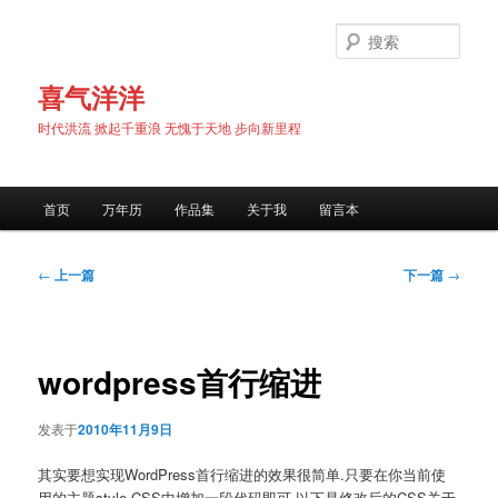
跳
至
搜
主
索
内
喜气洋洋
容
时代洪流 掀起千重浪 无愧于天地 步向新里程
区
域
主
首页
万年历
作品集
关于我
留言本
页
文
←
上一篇
下一篇
→
章
导
航
wordpress首行缩进
发表于
2010年11月9日
其实要想实现WordPress首行缩进的效果很简单.只要在你当前使
用的主题style.CSS中增加一段代码即可.以下是修改后的CSS关于