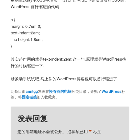
WordPress首行缩进的代码
p {
margin: 0.7em 0;
text-indent:2em;
line-height:1.8em;
}
其实起作用的就是text-indent:2em;这一句.原理就是WordPress换
行的时候缩进一下.
赶紧动手试试吧,马上你的WordPress博客也可以首行缩进了.
此条目由
anntgg
发表在
慢吞吞的电脑
分类目录，并贴了
WordPress
标
签。将
固定链接
加入收藏夹。
发表回复
*
您的邮箱地址不会被公开。
必填项已用
标注