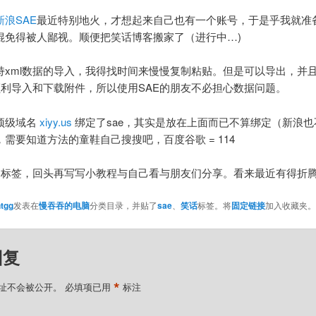
新浪SAE
最近特别地火，才想起来自己也有一个账号，于是乎我就准
混免得被人鄙视。顺便把笑话博客搬家了（进行中…)
持xml数据的导入，我得找时间来慢慢复制粘贴。但是可以导出，并
顺利导入和下载附件，所以使用SAE的朋友不必担心数据问题。
顶级域名
xiyy.us
绑定了sae，其实是放在上面而已不算绑定（新浪也
需要知道方法的童鞋自己搜搜吧，百度谷歌 = 114
e的标签，回头再写写小教程与自己看与朋友们分享。看来最近有得折
tgg
发表在
慢吞吞的电脑
分类目录，并贴了
sae
、
笑话
标签。将
固定链接
加入收藏夹。
回复
*
址不会被公开。
必填项已用
标注