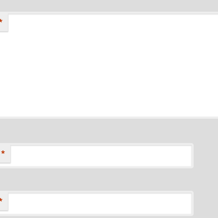
*
*
*