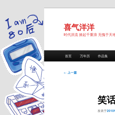
跳
至
主
喜气洋洋
内
时代洪流 掀起千重浪 无愧于天
容
区
域
主
首页
万年历
作品集
页
文
←
上一篇
章
导
航
笑话
发表于
201