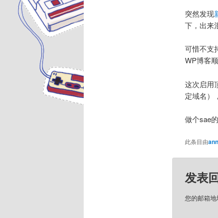
突然发现
下，出来
可惜不支
WP博客
这次启用
定域名），
做个sa
此条目由
ann
发表
您的邮箱地