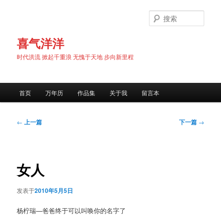
跳
至
搜
主
索
内
喜气洋洋
容
时代洪流 掀起千重浪 无愧于天地 步向新里程
区
域
主
首页
万年历
作品集
关于我
留言本
页
文
←
上一篇
下一篇
→
章
导
航
女人
发表于
2010年5月5日
杨柠瑞—爸爸终于可以叫唤你的名字了