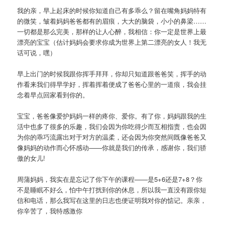
我的亲，早上起床的时候你知道自己有多乖么？留在嘴角妈妈特有
的微笑，皱着妈妈爸爸都有的眉痕，大大的脑袋，小小的鼻梁……
一切都是那么完美，那样的让人心醉，我相信：你一定是世界上最
漂亮的宝宝（估计妈妈会要求你成为世界上第二漂亮的女人！我无
话可说，嘿）
早上出门的时候我跟你挥手拜拜，你却只知道跟爸爸笑，挥手的动
作看来我们得早学好，挥着挥着便成了爸爸心里的一道痕，我会挂
念着早点回家看到你的。
宝宝，爸爸像爱护妈妈一样的疼你、爱你。有了你，妈妈跟我的生
活中也多了很多的乐趣，我们会因为你吃得少而互相指责，也会因
为你的乖巧流露出对于对方的温柔，还会因为你突然间既像爸爸又
像妈妈的动作而心怀感动——你就是我们的传承，感谢你，我们骄
傲的女儿!
周蒲妈妈，我实在是忘记了你下午的课程——是5+6还是7+8？你
不是睡眠不好么，怕中午打扰到你的休息，所以我一直没有跟你短
信和电话，那么我写在这里的日志也便证明我对你的惦记。亲亲，
你辛苦了，我特感激你