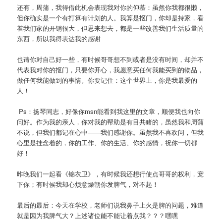
还有，周蒲，我得借此机会表现我对你的仰慕：虽然你我都很懒，
但你确实是一个有打算有计划的人。我算是抠门，你却是持家，看
着我们家的开销很大，但思来想去，都是一些改善我们生活质量的
东西，所以我得表达我的感谢
也请你对自己好一些，有时候哥哥想不到或者是没有时间，却并不
代表我对你的抠门，只要你开心，我愿意买任何我能买到的物品，
做任何我能做到的事情。你要记住：这个世界上，你是我最爱的
人！
Ps：扬琴同志，好像你msn能看到我这里的文章，顺便我也向你
问好。作为我的亲人，你对我的帮助是有目共睹的，虽然我和周蒲
不说，但我们都记在心中——我们感谢你。虽然我不喜欢问，但我
心里是挂念着的，你的工作、你的生活、你的感情，祝你一切都
好！
昨晚我们一起看《锦衣卫》，有时候我还想行使点哥哥的权利，宠
下你；有时候我却心烦意燥朝你发脾气，对不起！
最后的最后：今天在学校，老师们说我鼻子上火是脾的问题，难道
就是因为我脾气大？上述诸位能不能让着点我？？？嘿嘿