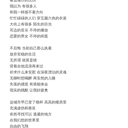
我以为 有很多人
和我一样摸不着方向
忙忙碌碌的人们 穿五颜六色的衣裳
大街上有很多 陌生的目光
耳边的音乐 不停的播放
恋爱的男女 不停的闲逛
不后悔 当初自己那么执着
放弃安稳的生活
无所谓 就算是错
背着吉他流浪再来过
祈求什么来安慰 在深夜漂泊的灵魂
无聊时想喝醉 再安然的入睡
失落的感觉 有谁能体会
现实的残酷 让我好疲惫
这城市早已变了模样 高高的楼房里
充满虚伪和善良
依然寻找可以 逃避的地方
在我幻想的世界里
自由的飞翔