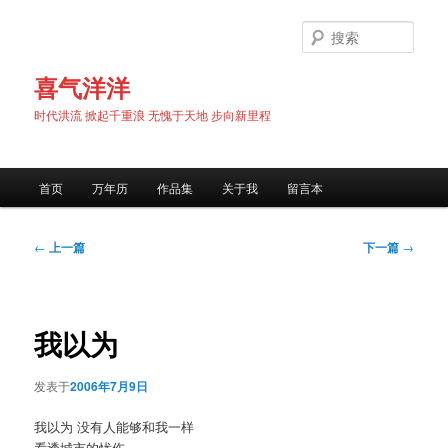
跳
至
搜
主
索
内
喜气洋洋
容
时代洪流 掀起千重浪 无愧于天地 步向新里程
区
域
主
首页
万年历
作品集
关于我
留言本
页
文
←
上一篇
下一篇
→
章
导
航
我以为
发表于
2006年7月9日
我以为 没有人能够和我一样
看透城市的忧伤