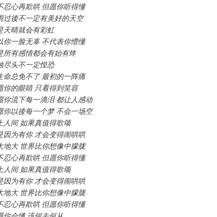
不忍心再欺哄 但愿你听得懂
雨过後不一定有美好的天空
是天晴就会有彩虹
以你一脸无辜 不代表你懵懂
是所有感情都会有始有终
独尽头不一定惶恐
生命总免不了 最初的一阵痛
愿你的眼睛 只看得到笑容
愿你流下每一滴泪 都让人感动
愿你以後每一个梦 不会一场空
上人间 如果真值得歌颂
是因为有你 才会变得闹哄哄
大地大 世界比你想像中朦胧
不忍心再欺哄 但愿你听得懂
上人间 如果真值得歌颂
是因为有你 才会变得闹哄哄
大地大 世界比你想像中朦胧
不忍心再欺哄 但愿你听得懂
愿你会懂 该何去何从