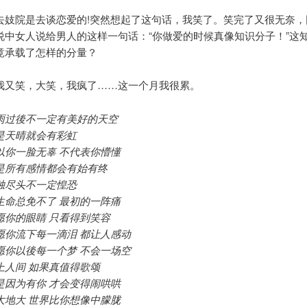
去妓院是去谈恋爱的!突然想起了这句话，我笑了。笑完了又很无奈，
说中女人说给男人的这样一句话：“你做爱的时候真像知识分子！”这
竟承载了怎样的分量？
我又笑，大笑，我疯了……这一个月我很累。
雨过後不一定有美好的天空
是天晴就会有彩虹
以你一脸无辜 不代表你懵懂
是所有感情都会有始有终
独尽头不一定惶恐
生命总免不了 最初的一阵痛
愿你的眼睛 只看得到笑容
愿你流下每一滴泪 都让人感动
愿你以後每一个梦 不会一场空
上人间 如果真值得歌颂
是因为有你 才会变得闹哄哄
大地大 世界比你想像中朦胧