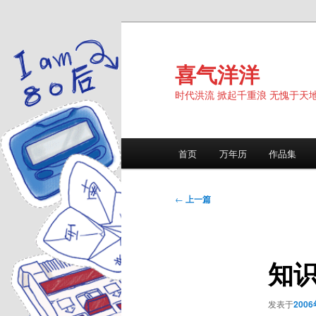
跳
至
主
喜气洋洋
内
时代洪流 掀起千重浪 无愧于天
容
区
域
主
首页
万年历
作品集
页
文
←
上一篇
章
导
航
知
发表于
200