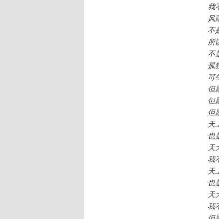
我
风
不
所
不
孤
可
但
但
但
天
也
天
我
天
也
天
我
但