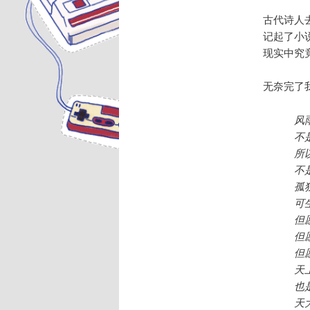
古代诗人
记起了小
现实中究
无奈完了
风
不
所
不
孤
可
但
但
但
天
也
天