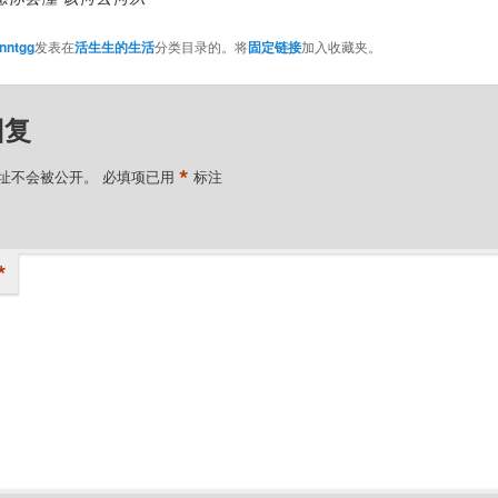
nntgg
发表在
活生生的生活
分类目录的。将
固定链接
加入收藏夹。
回复
*
址不会被公开。
必填项已用
标注
*