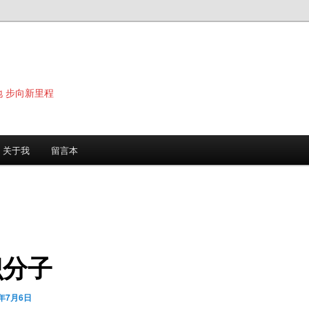
地 步向新里程
关于我
留言本
识分子
6年7月6日